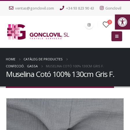
ventas@gonclovil.com
+34 93 823 90 43
Gonclovil
Ob
0
HOME
CATÀLEG DE PRODUCTES
CONFECCIÓ
,
GASSA
MUSELINA COTÓ 100% 130CM GRIS F.
Muselina Cotó 100% 130cm Gris F.