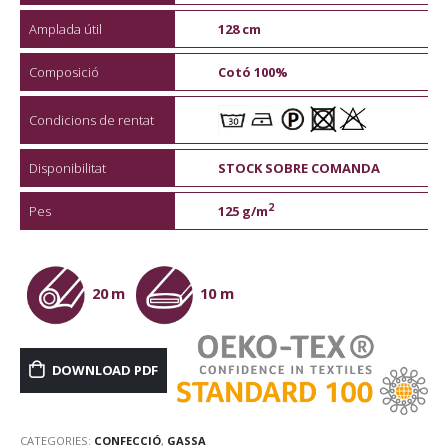
Amplada útil
128 cm
Composició
Cotó 100%
Condicions de rentat
Disponibilitat
STOCK SOBRE COMANDA
2
Pes
125 g/m
20 m
10 m
DOWNLOAD PDF
CATEGORIES:
CONFECCIÓ
,
GASSA