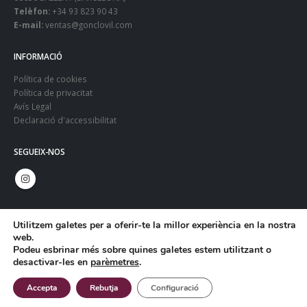
Telèfon:
+34 93 823 90 43
E-mail:
ventas@gonclovil.com
INFORMACIÓ
Política de cookies
Política de privacitat
Avís Legal
Declaració d'accessibilitat
SEGUEIX-NOS
Utilitzem galetes per a oferir-te la millor experiència en la nostra
web.
Podeu esbrinar més sobre quines galetes estem utilitzant o
desactivar-les en
parèmetres
.
© Copyright 2024. Gonclovil - Web:
Infoactiva't
Accepta
Rebutja
Configuració