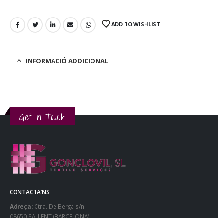
ADD TO WISHLIST
INFORMACIÓ ADDICIONAL
Get In Touch
CONTACTA’NS
Adreça:
Ctra. De Berga s/n
08650 SALLENT (BARCELONA)