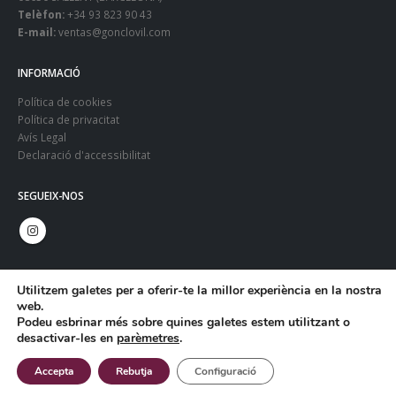
Telèfon:
+34 93 823 90 43
E-mail:
ventas@gonclovil.com
INFORMACIÓ
Política de cookies
Política de privacitat
Avís Legal
Declaració d'accessibilitat
SEGUEIX-NOS
Utilitzem galetes per a oferir-te la millor experiència en la nostra
web.
Podeu esbrinar més sobre quines galetes estem utilitzant o
desactivar-les en
parèmetres
.
© Copyright 2024. Gonclovil - Web:
Infoactiva't
Accepta
Rebutja
Configuració