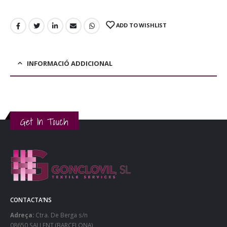
ADD TO WISHLIST
INFORMACIÓ ADDICIONAL
Get In Touch
CONTACTA’NS
Adreça:
Ctra. De Berga s/n
08650 SALLENT (BARCELONA)