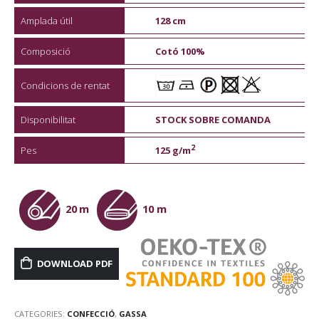
Amplada útil
128 cm
Composició
Cotó 100%
Condicions de rentat
Disponibilitat
STOCK SOBRE COMANDA
2
Pes
125 g/m
20 m
10 m
DOWNLOAD PDF
CATEGORIES:
CONFECCIÓ
,
GASSA