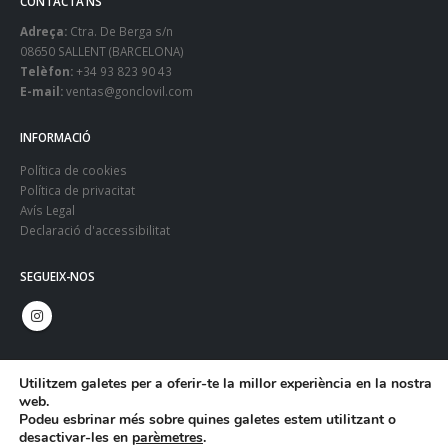
CONTACTA’NS
Adreça:
Ctra. De Berga s/n
08650 SALLENT (BARCELONA)
Telèfon:
+34 93 823 90 43
E-mail:
ventas@gonclovil.com
INFORMACIÓ
Política de cookies
Política de privacitat
Avís Legal
Declaració d'accessibilitat
SEGUEIX-NOS
Utilitzem galetes per a oferir-te la millor experiència en la nostra
web.
Podeu esbrinar més sobre quines galetes estem utilitzant o
desactivar-les en
parèmetres
.