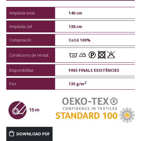
Amplada total
140 cm
Amplada útil
138 cm
Composició
Cotó 100%
Condicions de rentat
Disponibilitat
FINS FINALS EXISTÈNCIES
2
Pes
135 g/m
15 m
DOWNLOAD PDF