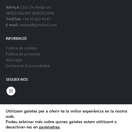
Adreça:
Ctra. De Berga s/n
08650 SALLENT (BARCELONA)
Telèfon:
+34 93 823 90 43
E-mail:
ventas@gonclovil.com
INFORMACIÓ
Política de cookies
Política de privacitat
Avís Legal
Declaració d'accessibilitat
SEGUEIX-NOS
Utilitzem galetes per a oferir-te la millor experiència en la nostra
web.
Podeu esbrinar més sobre quines galetes estem utilitzant o
desactivar-les en
parèmetres
.