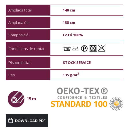
Amplada total
140 cm
Amplada útil
138 cm
Composició
Cotó 100%
Condicions de rentat
Disponibilitat
STOCK SERVICE
2
Pes
135 g/m
15 m
DOWNLOAD PDF