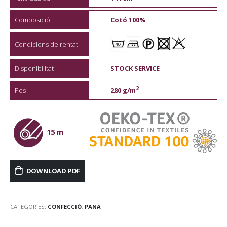
Composició
Cotó 100%
Condicions de rentat
Disponibilitat
STOCK SERVICE
2
Pes
280 g/m
15 m
DOWNLOAD PDF
CATEGORIES:
CONFECCIÓ
,
PANA