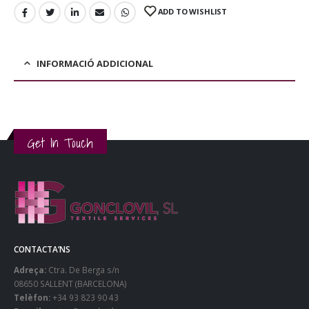
ADD TO WISHLIST
INFORMACIÓ ADDICIONAL
Get In Touch
CONTACTA’NS
Adreça:
Ctra. De Berga s/n
08650 SALLENT (BARCELONA)
Telèfon:
+34 93 823 90 43