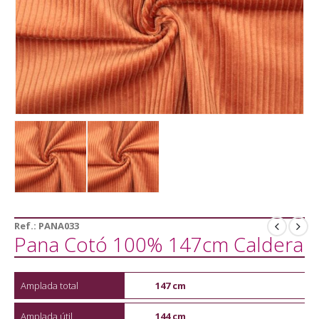
Ref.:
PANA033
Pana Cotó 100% 147cm Caldera
Amplada total
147 cm
Amplada útil
144 cm