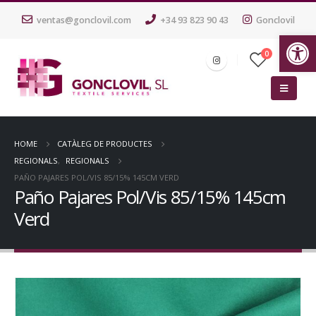
ventas@gonclovil.com
+34 93 823 90 43
Gonclovil
Ob
0
HOME
CATÀLEG DE PRODUCTES
REGIONALS
,
REGIONALS
PAÑO PAJARES POL/VIS 85/15% 145CM VERD
Paño Pajares Pol/Vis 85/15% 145cm
Verd