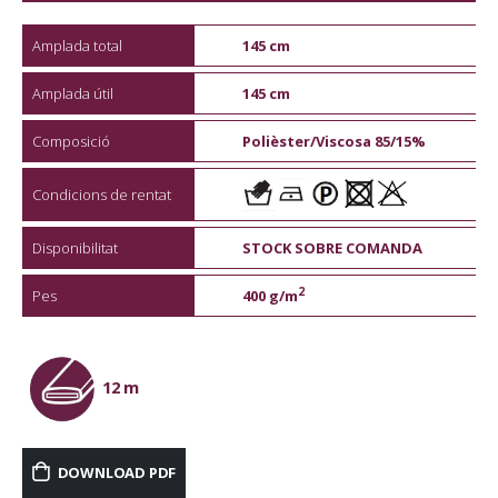
Amplada total
145 cm
Amplada útil
145 cm
Composició
Polièster/Viscosa 85/15%
Condicions de rentat
Disponibilitat
STOCK SOBRE COMANDA
2
Pes
400 g/m
12 m
DOWNLOAD PDF