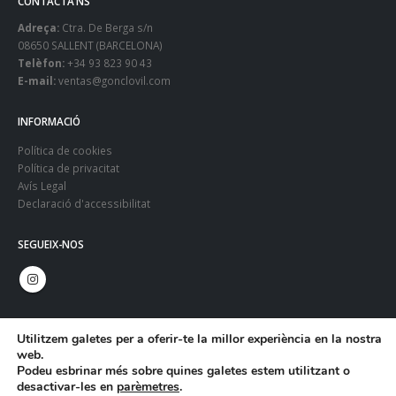
CONTACTA’NS
Adreça:
Ctra. De Berga s/n
08650 SALLENT (BARCELONA)
Telèfon:
+34 93 823 90 43
E-mail:
ventas@gonclovil.com
INFORMACIÓ
Política de cookies
Política de privacitat
Avís Legal
Declaració d'accessibilitat
SEGUEIX-NOS
Utilitzem galetes per a oferir-te la millor experiència en la nostra
web.
Podeu esbrinar més sobre quines galetes estem utilitzant o
desactivar-les en
parèmetres
.