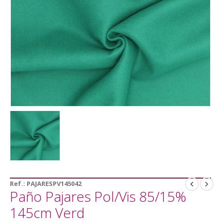
Ref.:
PAJARESPV145042
Paño Pajares Pol/Vis 85/15%
145cm Verd