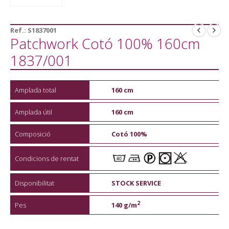
Ref.:
S1837001
Patchwork Cotó 100% 160cm
1837/001
Amplada total
160 cm
Amplada útil
160 cm
Composició
Cotó 100%
Condicions de rentat
Disponibilitat
STOCK SERVICE
2
Pes
140 g/m