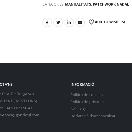
CATEGORIES:
MANUALITATS
,
PATCHWORK NADAL
ADD TO WISHLIST
CTA’NS
INFORMACIÓ
:
Ctra. De Berga s/n
Política de cookies
SALLENT (BARCELONA)
Política de privacitat
n:
+34 93 823 90 43
Avís Legal
ventas@gonclovil.com
Declaració d'accessibilitat