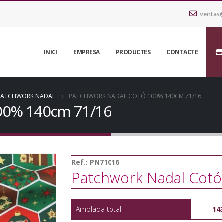
ventas
INICI
EMPRESA
PRODUCTES
CONTACTE
PATCHWORK NADAL
PATCHWORK NADAL COTÓ 100% 140CM 71/16
00% 140cm 71/16
Ref.:
PN71016
Patchwork Nadal Cot
Amplada total
14