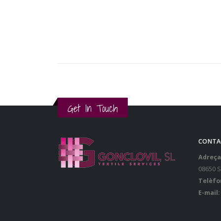
Get In Touch
CONTA
Adreça
08650 
Telèfo
E-mail: