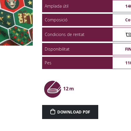
Amplada útil
14
Composició
Co
Condicions de rentat
Disponibilitat
FI
Pes
11
12 m
DOWNLOAD PDF