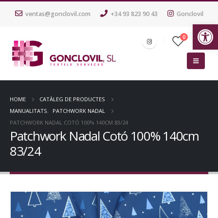
ventas@gonclovil.com
+34 93 823 90 43
Gonclovil
Ob
0
HOME
CATÀLEG DE PRODUCTES
MANUALITATS
,
PATCHWORK NADAL
PATCHWORK NADAL COTÓ 100% 140CM 83/24
Patchwork Nadal Cotó 100% 140cm
83/24