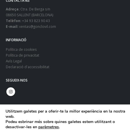
CONTACTA’NS
Adreça:
Ctra. De Berga s/n
08650 SALLENT (BARCELONA)
Telèfon:
+34 93 823 90 43
E-mail:
ventas@gonclovil.com
INFORMACIÓ
Política de cookies
Política de privacitat
Avís Legal
Declaració d'accessibilitat
SEGUEIX-NOS
Utilitzem galetes per a oferir-te la millor experiència en la nostra
web.
Podeu esbrinar més sobre quines galetes estem utilitzant o
desactivar-les en
parèmetres
.