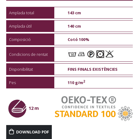
Amplada total
143 cm
Amplada útil
140 cm
Composició
Cotó 100%
Condicions de rentat
Disponibilitat
FINS FINALS EXISTÈNCIES
2
Pes
110 g/m
12 m
DOWNLOAD PDF