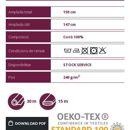
Amplada total
150 cm
Amplada útil
147 cm
Composició
Cotó 100%
Condicions de rentat
Disponibilitat
STOCK SERVICE
2
Pes
240 g/m
30 m
15 m
DOWNLOAD PDF