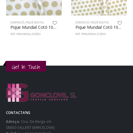
CONFECCIÓ
,
PIQUÉ DIGITAL
CONFECCIÓ
,
PIQUÉ DIGITAL
Pique Mundial Cotó 100% 150cm 210/3
Pique Mundial Cotó 100% 150cm 212/3
REF: PIMUNDIAL210003
REF: PIMUNDIAL212003
Get In Touch
CONTACTA’NS
Adreça:
Ctra. De Berga s/n
08650 SALLENT (BARCELONA)