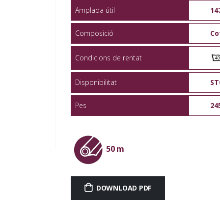
Amplada útil
14
Composició
Co
Condicions de rentat
Disponibilitat
ST
Pes
24
50 m
DOWNLOAD PDF