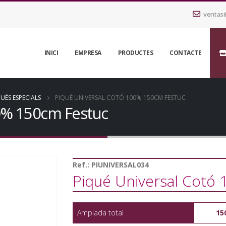
ventas
INICI
EMPRESA
PRODUCTES
CONTACTE
UÉS ESPECIALS
PIQUÉ UNIVERSAL COTÓ 100% 150CM FESTUC
0% 150cm Festuc
Ref.:
PIUNIVERSAL034
Piqué Universal Cotó
Amplada total
15