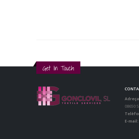
Get In Touch
CONTA
Adreça
08650 
Telèfo
E-mail: