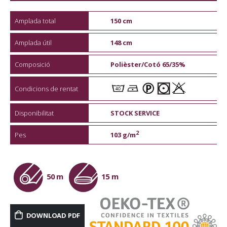
Amplada total
150 cm
Amplada útil
148 cm
Composició
Polièster/Cotó 65/35%
Condicions de rentat
Disponibilitat
STOCK SERVICE
2
Pes
103 g/m
50 m
15 m
DOWNLOAD PDF