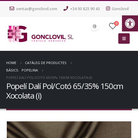
ventas@gonclovil.com
+34 93 823 90 43
Gonclovil
Ob
0
HOME
CATÀLEG DE PRODUCTES
BÀSICS
,
POPELINA
POPELÍ DALÍ POL/COTÓ 65/35% 150CM XOCOLATA (I)
Popelí Dalí Pol/Cotó 65/35% 150cm
Xocolata (i)