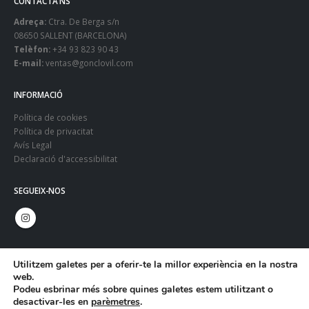
CONTACTA’NS
Adreça:
Ctra. De Berga s/n
08650 SALLENT (BARCELONA)
Telèfon:
+34 93 823 90 43
E-mail:
ventas@gonclovil.com
INFORMACIÓ
Política de cookies
Política de privacitat
Avís Legal
Declaració d'accessibilitat
SEGUEIX-NOS
Utilitzem galetes per a oferir-te la millor experiència en la nostra
web.
Podeu esbrinar més sobre quines galetes estem utilitzant o
desactivar-les en
parèmetres
.