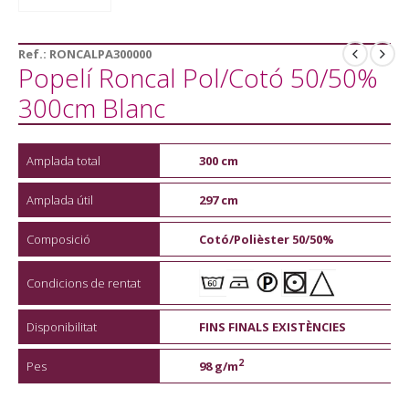
Ref.:
RONCALPA300000
Popelí Roncal Pol/Cotó 50/50%
300cm Blanc
Amplada total
300 cm
Amplada útil
297 cm
Composició
Cotó/Polièster 50/50%
Condicions de rentat
Disponibilitat
FINS FINALS EXISTÈNCIES
2
Pes
98 g/m