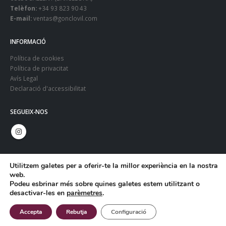
Telèfon:
+34 93 823 90 43
E-mail:
ventas@gonclovil.com
INFORMACIÓ
Política de cookies
Política de privacitat
Avís Legal
Declaració d'accessibilitat
SEGUEIX-NOS
Utilitzem galetes per a oferir-te la millor experiència en la nostra
web.
Podeu esbrinar més sobre quines galetes estem utilitzant o
desactivar-les en
parèmetres
.
© Copyright 2024. Gonclovil - Web:
Infoactiva't
Accepta
Rebutja
Configuració