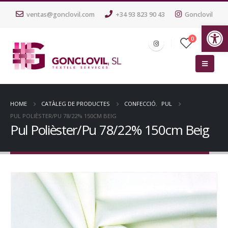
ventas@gonclovil.com
+34 93 823 90 43
Gonclovil
Ob
0
HOME
CATÀLEG DE PRODUCTES
CONFECCIÓ
,
PUL
PUL POLIÈSTER/PU 78/22% 150CM BEIG
Pul Polièster/Pu 78/22% 150cm Beig