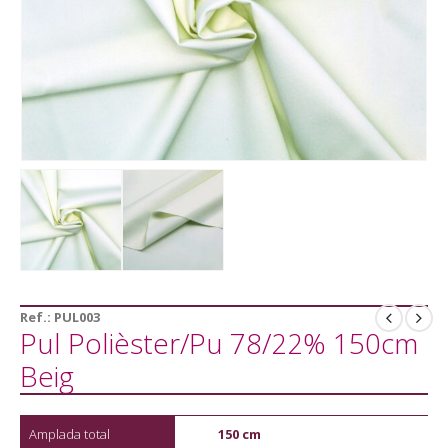
Ref.:
PUL003
Pul Polièster/Pu 78/22% 150cm
Beig
Amplada total
150 cm