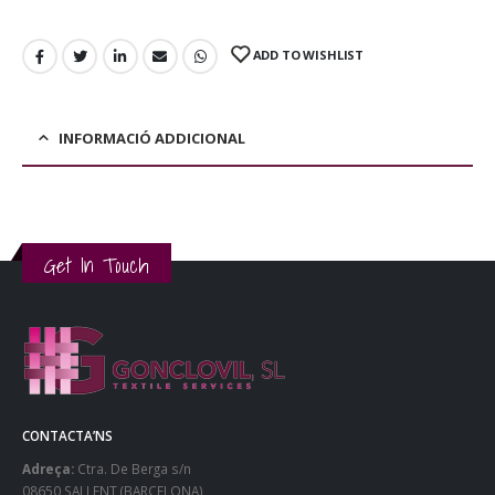
ADD TO WISHLIST
INFORMACIÓ ADDICIONAL
Get In Touch
CONTACTA’NS
Adreça:
Ctra. De Berga s/n
08650 SALLENT (BARCELONA)