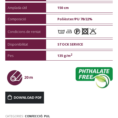
Amplada útil
150 cm
Composició
Polièster/PU 78/22%
Condicions de rentat
Disponibilitat
STOCK SERVICE
2
Pes
135 g/m
20 m
DOWNLOAD PDF
CATEGORIES:
CONFECCIÓ
,
PUL