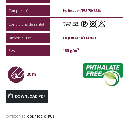
Composició
Polièster/PU 78/22%
Condicions de rentat
Disponibilitat
LIQUIDACIÓ FINAL
2
Pes
135 g/m
20 m
DOWNLOAD PDF
CATEGORIES:
CONFECCIÓ
,
PUL