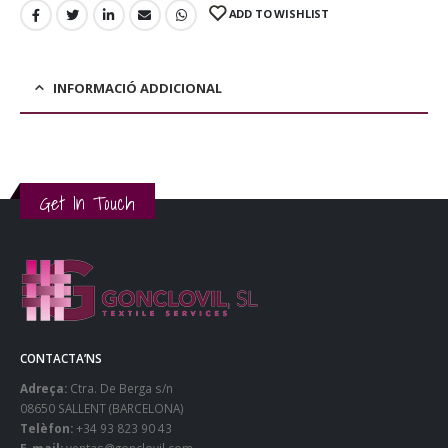
ADD TO WISHLIST
INFORMACIÓ ADDICIONAL
Get In Touch
CONTACTA’NS
Adreça:
Ctra. De Berga s/n
08650 SALLENT (BARCELONA)
Telèfon:
+34 93 823 90 43
E-mail:
ventas@gonclovil.com