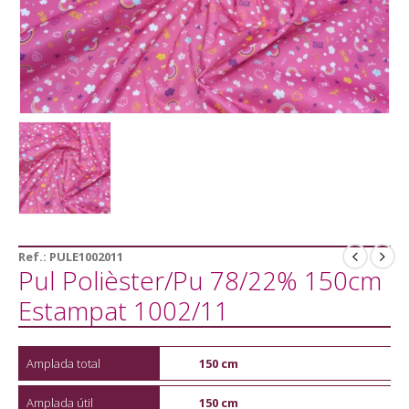
Ref.:
PULE1002011
Pul Polièster/Pu 78/22% 150cm
Estampat 1002/11
Amplada total
150 cm
Amplada útil
150 cm