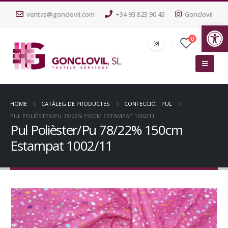
ventas@gonclovil.com
+34 93 823 90 43
Gonclovil
Ob
0
HOME
CATÀLEG DE PRODUCTES
CONFECCIÓ
,
PUL
PUL POLIÈSTER/PU 78/22% 150CM ESTAMPAT 1002/11
Pul Polièster/Pu 78/22% 150cm
Estampat 1002/11