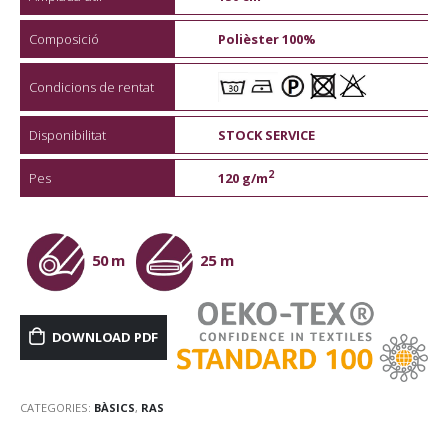
Composició
Polièster 100%
Condicions de rentat
Disponibilitat
STOCK SERVICE
2
Pes
120 g/m
50 m
25 m
DOWNLOAD PDF
CATEGORIES:
BÀSICS
,
RAS