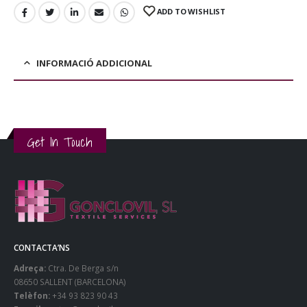
ADD TO WISHLIST
INFORMACIÓ ADDICIONAL
Get In Touch
CONTACTA’NS
Adreça:
Ctra. De Berga s/n
08650 SALLENT (BARCELONA)
Telèfon:
+34 93 823 90 43