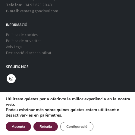
Telèfon:
+34 93 823 90 43
E-mail:
ventas@gonclovil.com
INFORMACIÓ
Política de cookies
Política de privacitat
Avís Legal
Declaració d'accessibilitat
SEGUEIX-NOS
Utilitzem galetes per a oferir-te la millor experiència en la nostra
web.
Podeu esbrinar més sobre quines galetes estem utilitzant o
desactivar-les en
parèmetres
.
© Copyright 2024. Gonclovil - Web:
Infoactiva't
Accepta
Rebutja
Configuració