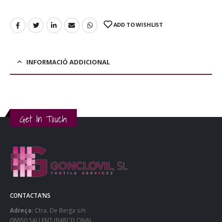
ADD TO WISHLIST
INFORMACIÓ ADDICIONAL
Get In Touch
CONTACTA’NS
Adreça:
Ctra. De Berga s/n
08650 SALLENT (BARCELONA)