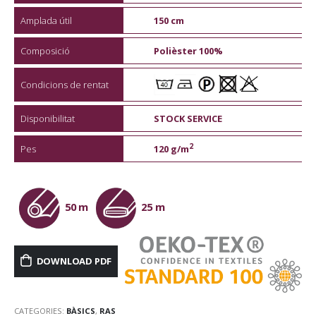
Amplada útil
150 cm
Composició
Polièster 100%
Condicions de rentat
Disponibilitat
STOCK SERVICE
2
Pes
120 g/m
50 m
25 m
DOWNLOAD PDF
CATEGORIES:
BÀSICS
,
RAS