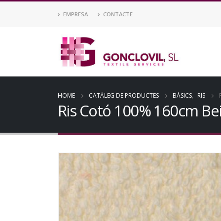
EMPRESA
CONTACTE
HOME
CATÀLEG DE PRODUCTES
BÀSICS
,
RIS
Ris Cotó 100% 160cm Beig