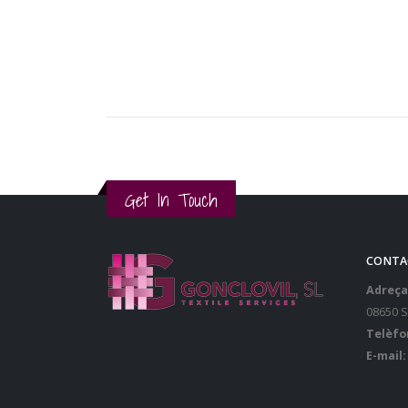
Get In Touch
CONTA
Adreça
08650 
Telèfo
E-mail: