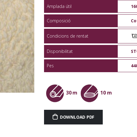
Amplada útil
16
Composició
Co
Condicions de rentat
Disponibilitat
ST
Pes
44
30 m
10 m
DOWNLOAD PDF