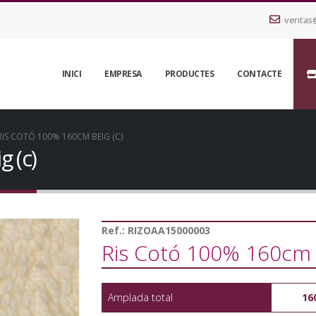
ventas
INICI
EMPRESA
PRODUCTES
CONTACTE
RIS COTÓ 100% 160CM BEIG (C)
 (c)
Ref.:
RIZOAA15000003
Ris Cotó 100% 160cm B
Amplada total
16