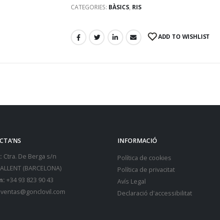
CATEGORIES:
BÀSICS
,
RIS
ADD TO WISHLIST
CTA’NS
INFORMACIÓ
:
Ctra. De Berga s/n
Política de cookies
SALLENT (BARCELONA)
Política de privacitat
n:
+34 93 823 90 43
Avís Legal
ventas@gonclovil.com
Declaració d'accessibilitat