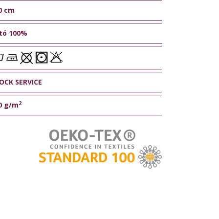
0 cm
tó 100%
OCK SERVICE
2
0 g/m