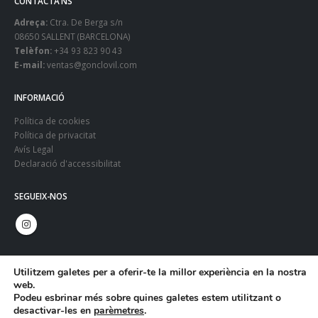
CONTACTA’NS
Adreça:
Ctra. De Berga s/n
08650 SALLENT (BARCELONA)
Telèfon:
+34 93 823 90 43
E-mail:
ventas@gonclovil.com
INFORMACIÓ
Política de cookies
Política de privacitat
Avís Legal
Declaració d'accessibilitat
SEGUEIX-NOS
Utilitzem galetes per a oferir-te la millor experiència en la nostra
web.
Podeu esbrinar més sobre quines galetes estem utilitzant o
desactivar-les en
parèmetres
.