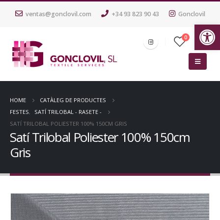
ventas@gonclovil.com
+34 93 823 90 43
Gonclovil
Ob
0
HOME
CATÀLEG DE PRODUCTES
FESTES
,
SATÍ TRILOBAL - RASETE -
SATÍ TRILOBAL POLIESTER 100% 150CM GRIS
Satí Trilobal Poliester 100% 150cm
Gris