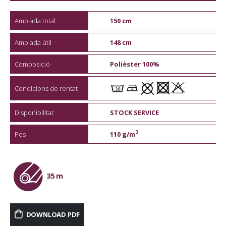
Amplada total
150 cm
Amplada útil
148 cm
Composició
Polièster 100%
Condicions de rentat
Disponibilitat
STOCK SERVICE
2
Pes
110 g/m
35 m
DOWNLOAD PDF