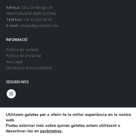
Adreça:
Ctra. De Berga s/n
08650 SALLENT (BARCELONA)
Telèfon:
+34 93 823 90 43
E-mail:
ventas@gonclovil.com
INFORMACIÓ
Política de cookies
Política de privacitat
Avís Legal
Declaració d'accessibilitat
SEGUEIX-NOS
Utilitzem galetes per a oferir-te la millor experiència en la nostra
web.
Podeu esbrinar més sobre quines galetes estem utilitzant o
desactivar-les en
parèmetres
.