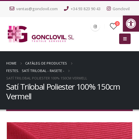
ventas@gonclovil.com
+34 93 823 90 43
Gonclovil
Ob
0
HOME
CATÀLEG DE PRODUCTES
FESTES
,
SATÍ TRILOBAL - RASETE -
SATÍ TRILOBAL POLIESTER 100% 150CM VERMELL
Satí Trilobal Poliester 100% 150cm
Vermell