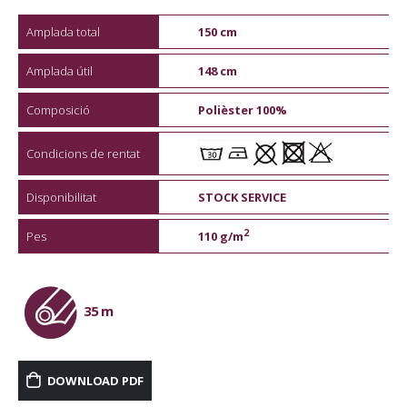
Amplada total
150 cm
Amplada útil
148 cm
Composició
Polièster 100%
Condicions de rentat
Disponibilitat
STOCK SERVICE
2
Pes
110 g/m
35 m
DOWNLOAD PDF