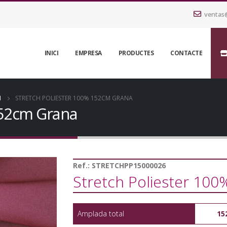
ventas
INICI
EMPRESA
PRODUCTES
CONTACTE
H
STRETCH POLIESTER 100% 152CM GRANA
152cm Grana
Ref.:
STRETCHPP15000026
Stretch Poliester 10
Amplada total
15