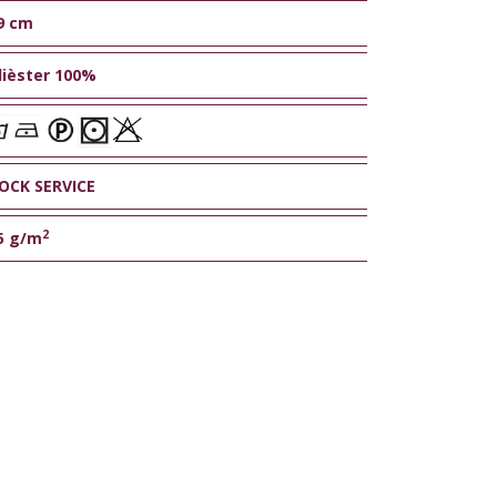
9 cm
lièster 100%
OCK SERVICE
2
5 g/m