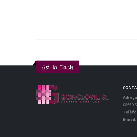
Get In Touch
CONTA
Adreça
08650 
Telèfo
E-mail: