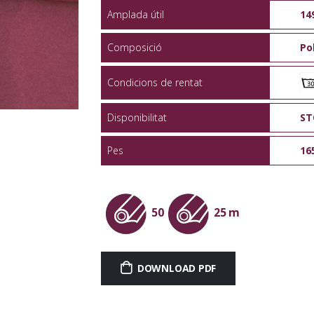
Amplada útil
14
Composició
Po
Condicions de rentat
Disponibilitat
ST
Pes
16
50
25 m
DOWNLOAD PDF