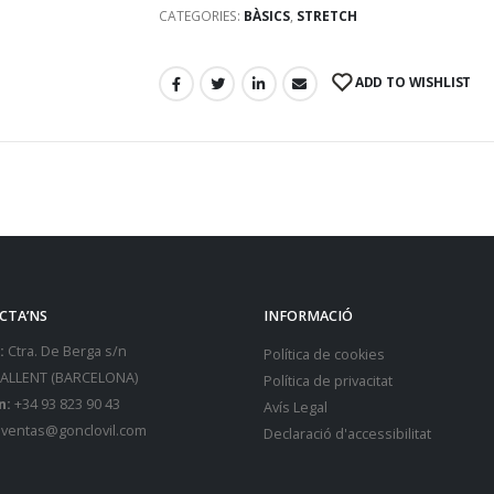
CATEGORIES:
BÀSICS
,
STRETCH
ADD TO WISHLIST
CTA’NS
INFORMACIÓ
:
Ctra. De Berga s/n
Política de cookies
SALLENT (BARCELONA)
Política de privacitat
n:
+34 93 823 90 43
Avís Legal
ventas@gonclovil.com
Declaració d'accessibilitat