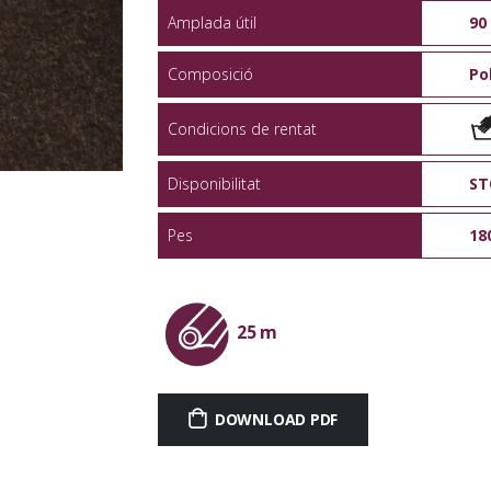
Amplada útil
90
Composició
Po
Condicions de rentat
Disponibilitat
ST
Pes
18
25 m
DOWNLOAD PDF