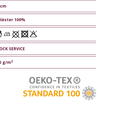
 cm
lièster 100%
OCK SERVICE
2
0 g/m