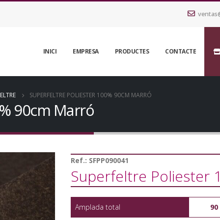
ventas
INICI
EMPRESA
PRODUCTES
CONTACTE
FELTRE
SUPERFELTRE POLIESTER 100% 90CM MARRÓ
00% 90cm Marró
Ref.:
SFPP090041
Superfeltre Polieste
Amplada total
90