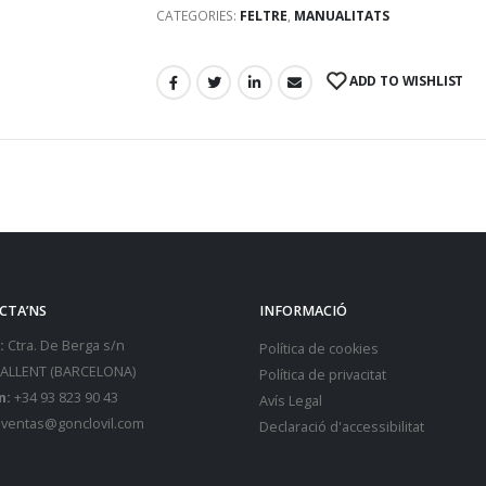
CATEGORIES:
FELTRE
,
MANUALITATS
ADD TO WISHLIST
CTA’NS
INFORMACIÓ
:
Ctra. De Berga s/n
Política de cookies
SALLENT (BARCELONA)
Política de privacitat
n:
+34 93 823 90 43
Avís Legal
ventas@gonclovil.com
Declaració d'accessibilitat