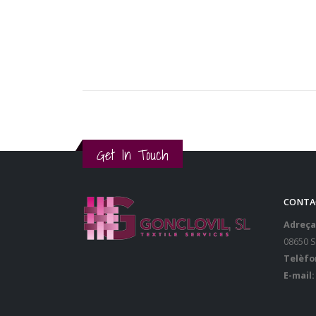
Get In Touch
CONTA
Adreça
08650 
Telèfo
E-mail: