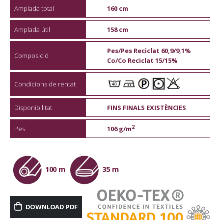
Amplada total
160 cm
Amplada útil
158 cm
Pes/Pes Reciclat 60,9/9,1%
Composició
Co/Co Reciclat 15/15%
Condicions de rentat
Disponibilitat
FINS FINALS EXISTÈNCIES
2
Pes
106 g/m
100 m
35 m
DOWNLOAD PDF