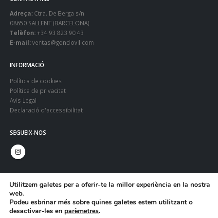
Adreça:
Ctra. De Berga s/n
08650 SALLENT (BARCELONA)
Telèfon:
+34 93 823 90 43
E-mail:
ventas@gonclovil.com
INFORMACIÓ
Política de cookies
Política de privacitat
Avís Legal
Declaració d'accessibilitat
SEGUEIX-NOS
Utilitzem galetes per a oferir-te la millor experiència en la nostra
web.
Podeu esbrinar més sobre quines galetes estem utilitzant o
desactivar-les en
parèmetres
.