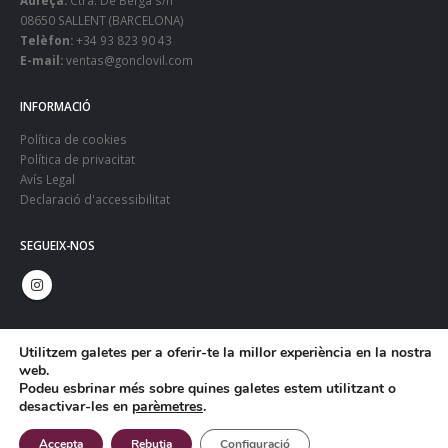
08650 SALLENT (BARCELONA)
Telèfon:
+34 93 823 90 43
E-mail:
ventas@gonclovil.com
INFORMACIÓ
Política de cookies
Política de privacitat
Avís Legal
Declaració d'accessibilitat
SEGUEIX-NOS
Utilitzem galetes per a oferir-te la millor experiència en la nostra
web.
Podeu esbrinar més sobre quines galetes estem utilitzant o
desactivar-les en
parèmetres
.
© Copyright 2024. Gonclovil - Web:
Infoactiva't
Accepta
Rebutja
Configuració