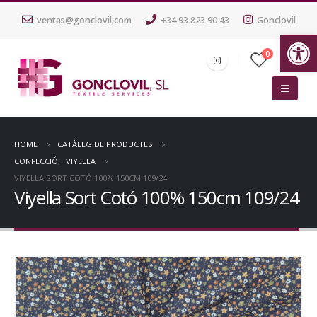
ventas@gonclovil.com
+34 93 823 90 43
Gonclovil
Ob
0
HOME
CATÀLEG DE PRODUCTES
CONFECCIÓ
,
VIYELLA
VIYELLA SORT COTÓ 100% 150CM 109/24
Viyella Sort Cotó 100% 150cm 109/24