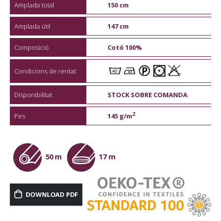
Amplada total
150 cm
Amplada útil
147 cm
Composició
Cotó 100%
Condicions de rentat
Disponibilitat
STOCK SOBRE COMANDA
2
Pes
145 g/m
50 m
17 m
DOWNLOAD PDF