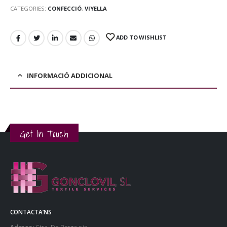
CATEGORIES:
CONFECCIÓ
,
VIYELLA
ADD TO WISHLIST
INFORMACIÓ ADDICIONAL
Get In Touch
CONTACTA’NS
Adreça:
Ctra. De Berga s/n