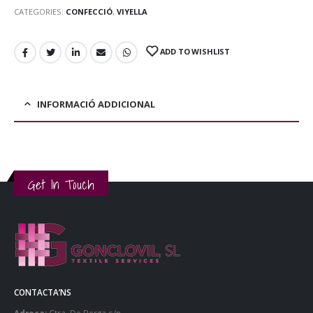
CATEGORIES:
CONFECCIÓ
,
VIYELLA
ADD TO WISHLIST
INFORMACIÓ ADDICIONAL
Get In Touch
CONTACTA’NS
Adreça:
Ctra. De Berga s/n