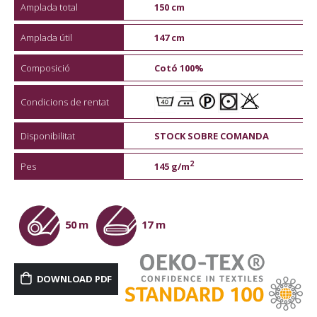
Amplada total
150 cm
Amplada útil
147 cm
Composició
Cotó 100%
Condicions de rentat
Disponibilitat
STOCK SOBRE COMANDA
2
Pes
145 g/m
50 m
17 m
DOWNLOAD PDF