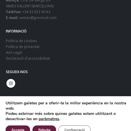
08650 SALLENT (BARCELONA)
Telèfon:
+34 93 823 90 43
E-mail:
ventas@gonclovil.com
INFORMACIÓ
Política de cookies
Política de privacitat
Avís Legal
Declaració d'accessibilitat
SEGUEIX-NOS
Utilitzem galetes per a oferir-te la millor experiència en la nostra
web.
Podeu esbrinar més sobre quines galetes estem utilitzant o
desactivar-les en
parèmetres
.
© Copyright 2024. Gonclovil - Web:
Infoactiva't
Accepta
Rebutja
Configuració