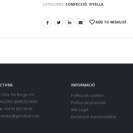
CATEGORIES:
CONFECCIÓ
,
VIYELLA
ADD TO WISHLIST
CTA’NS
INFORMACIÓ
:
Ctra. De Berga s/n
Política de cookies
SALLENT (BARCELONA)
Política de privacitat
n:
+34 93 823 90 43
Avís Legal
ventas@gonclovil.com
Declaració d'accessibilitat