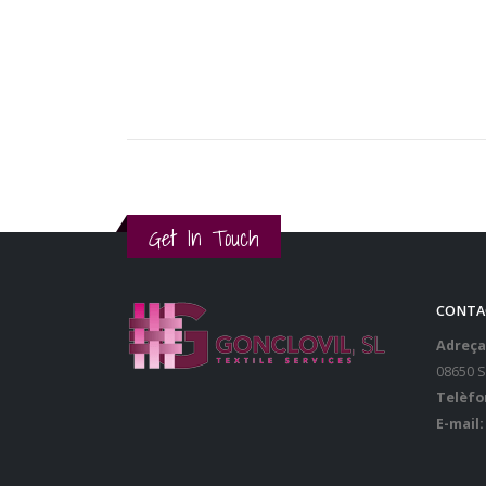
Get In Touch
CONTA
Adreça
08650 
Telèfo
E-mail: