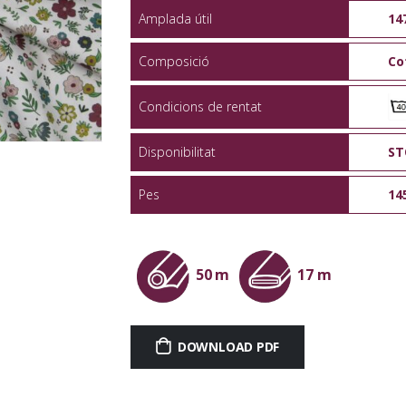
Amplada útil
14
Composició
Co
Condicions de rentat
Disponibilitat
ST
Pes
14
50 m
17 m
DOWNLOAD PDF