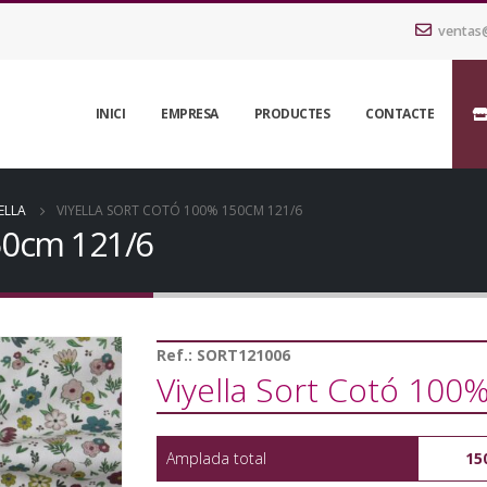
ventas
INICI
EMPRESA
PRODUCTES
CONTACTE
ELLA
VIYELLA SORT COTÓ 100% 150CM 121/6
150cm 121/6
Ref.:
SORT121006
Viyella Sort Cotó 10
Amplada total
15