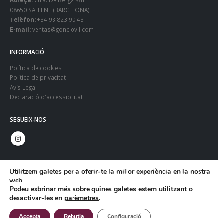
08650 SALLENT (BARCELONA)
Telèfon:
+34 93 823 90 43
E-mail:
ventas@gonclovil.com
INFORMACIÓ
Política de cookies
Política de privacitat
Avís Legal
Declaració d'accessibilitat
SEGUEIX-NOS
Utilitzem galetes per a oferir-te la millor experiència en la nostra
web.
Podeu esbrinar més sobre quines galetes estem utilitzant o
desactivar-les en
parèmetres
.
© Copyright 2024. Gonclovil - Web:
Infoactiva't
Accepta
Rebutja
Configuració