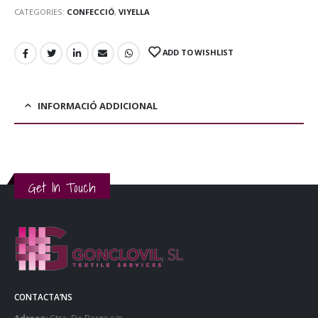
CATEGORIES:
CONFECCIÓ
,
VIYELLA
ADD TO WISHLIST
INFORMACIÓ ADDICIONAL
Get In Touch
CONTACTA’NS
Adreça:
Ctra. De Berga s/n