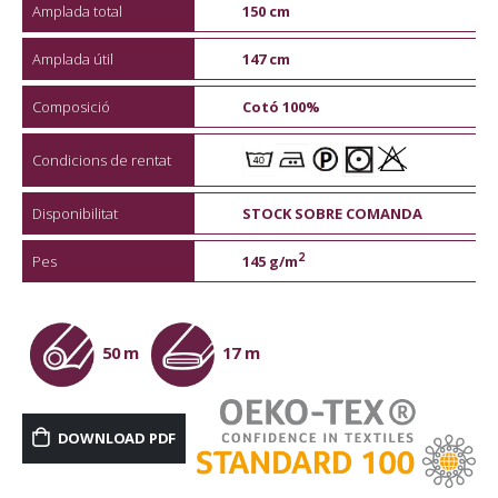
Amplada total
150 cm
Amplada útil
147 cm
Composició
Cotó 100%
Condicions de rentat
Disponibilitat
STOCK SOBRE COMANDA
2
Pes
145 g/m
50 m
17 m
DOWNLOAD PDF