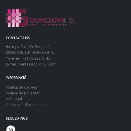
CONTACTA’NS
Adreça:
Ctra. De Berga s/n
08650 SALLENT (BARCELONA)
Telèfon:
+34 93 823 90 43
E-mail:
ventas@gonclovil.com
INFORMACIÓ
Política de cookies
Política de privacitat
Avís Legal
Declaració d'accessibilitat
SEGUEIX-NOS