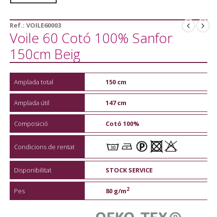
Ref.:
VOILE60003
Voile 60 Cotó 100% Sanfor
150cm Beig
Amplada total
150 cm
Amplada útil
147 cm
Composició
Cotó 100%
Condicions de rentat
Disponibilitat
STOCK SERVICE
2
Pes
80 g/m