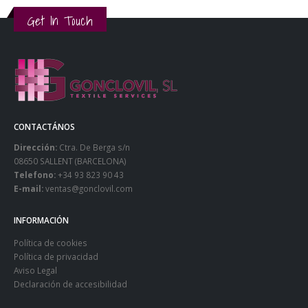
Get In Touch
CONTACTÁNOS
Dirección:
Ctra. De Berga s/n
08650 SALLENT (BARCELONA)
Telefono:
+34 93 823 90 43
E-mail:
ventas@gonclovil.com
INFORMACIÓN
Política de cookies
Política de privacidad
Aviso Legal
Declaración de accesibilidad