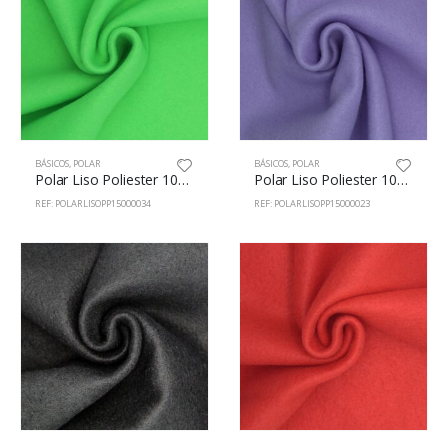
BÁSICOS
,
POLAR
BÁSICOS
,
POLAR
Polar Liso Poliester 100% 150cm c/Pistacho
Polar Liso Poliester 100% 150cm c/Malva
REF: POLARLISOPP15000034
REF: POLARLISOPP15000023