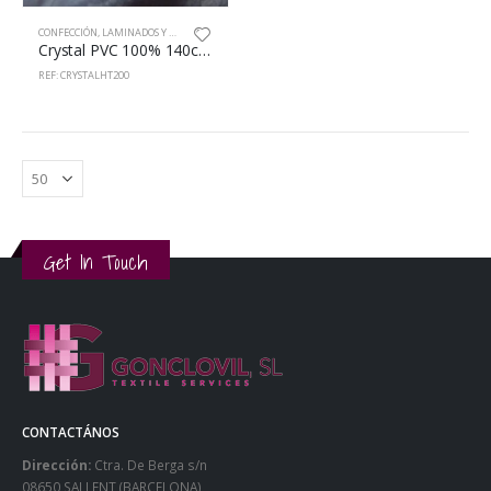
CONFECCIÓN
,
LAMINADOS Y RECUBIERTOS
Crystal PVC 100% 140cm HT 200um
REF: CRYSTALHT200
Get In Touch
CONTACTÁNOS
Dirección:
Ctra. De Berga s/n
08650 SALLENT (BARCELONA)