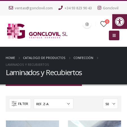
ventas@gonclovil.com
+34 93 823 90 43
Gonclovil
Ab
0
HOME
CATALOGO DE PRODUCTOS
CONFECCIÓN
LAMINADOS Y RECUBIERTOS
Laminados y Recubiertos
FILTER