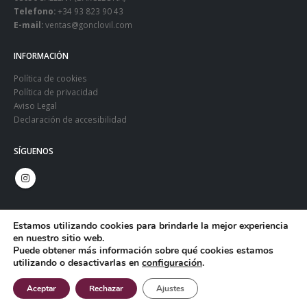
Telefono:
+34 93 823 90 43
E-mail:
ventas@gonclovil.com
INFORMACIÓN
Política de cookies
Política de privacidad
Aviso Legal
Declaración de accesibilidad
SÍGUENOS
Estamos utilizando cookies para brindarle la mejor experiencia
en nuestro sitio web.
Puede obtener más información sobre qué cookies estamos
utilizando o desactivarlas en
configuración
.
© Copyright 2024. Gonclovil - Web:
Infoactiva't
Aceptar
Rechazar
Ajustes