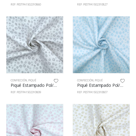
REF: PESTPA1502310860
REF: PESTPA1502310827
CONFECCIÓN
,
PIQUÉ
CONFECCIÓN
,
PIQUÉ
Piqué Estampado Pol/Alg 65/35% 150cm 23108/9
Piqué Estampado Pol/Alg 65/35% 150cm 23108/7
REF: PESTPA1502310809
REF: PESTPA1502310807