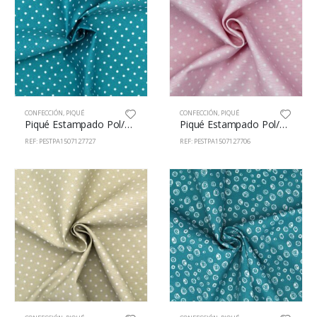
CONFECCIÓN
,
PIQUÉ
CONFECCIÓN
,
PIQUÉ
Piqué Estampado Pol/Alg 65/35% 150cm 71277/27
Piqué Estampado Pol/Alg 65/35% 150cm 71277/6
REF: PESTPA1507127727
REF: PESTPA1507127706