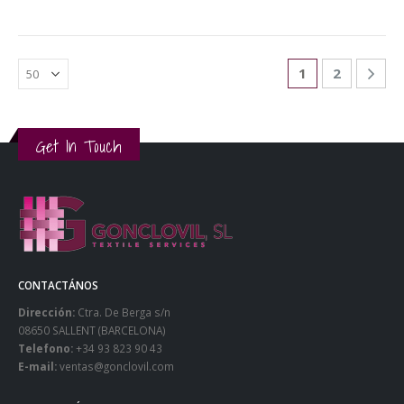
1
2
Get In Touch
CONTACTÁNOS
Dirección:
Ctra. De Berga s/n
08650 SALLENT (BARCELONA)
Telefono:
+34 93 823 90 43
E-mail:
ventas@gonclovil.com