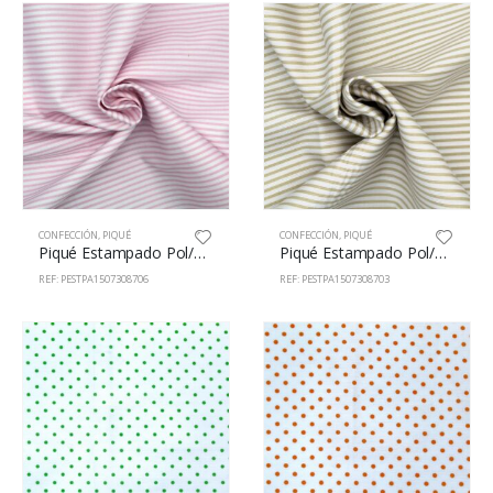
CONFECCIÓN
,
PIQUÉ
CONFECCIÓN
,
PIQUÉ
Piqué Estampado Pol/Alg 65/35% 150cm 73087/6
Piqué Estampado Pol/Alg 65/35% 150cm 73087/3
REF: PESTPA1507308706
REF: PESTPA1507308703