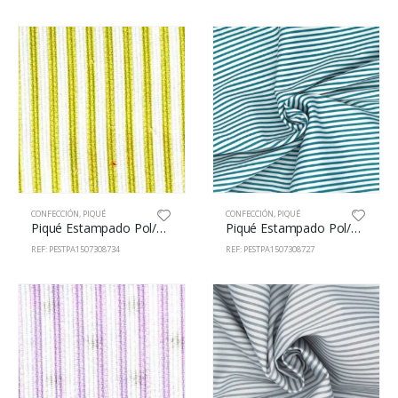
CONFECCIÓN
,
PIQUÉ
CONFECCIÓN
,
PIQUÉ
Piqué Estampado Pol/Alg 65/35% 150cm 73087/34
Piqué Estampado Pol/Alg 65/35% 150cm 73087/27
REF: PESTPA1507308734
REF: PESTPA1507308727