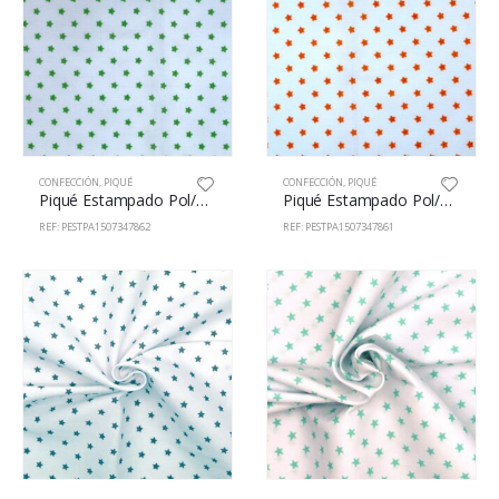
CONFECCIÓN
,
PIQUÉ
CONFECCIÓN
,
PIQUÉ
Piqué Estampado Pol/Alg 65/35% 150cm 73478/62
Piqué Estampado Pol/Alg 65/35% 150cm 73478/61
REF: PESTPA1507347862
REF: PESTPA1507347861