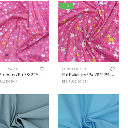
HOT
ECCIÓN
,
PUL
CONFECCIÓN
,
PUL
Pul Poliéster/Pu 78/22% 150cm Estampado 1002/11
Pul Poliéster/Pu 78/22% 150cm Estampado 1001/11
PULE1002011
REF: PULE1001011