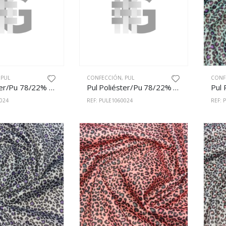
,
PUL
CONFECCIÓN
,
PUL
CONF
Pul Poliéster/Pu 78/22% 150cm Estampado 1061/24
Pul Poliéster/Pu 78/22% 150cm Estampado 1060/24
024
REF: PULE1060024
REF: 