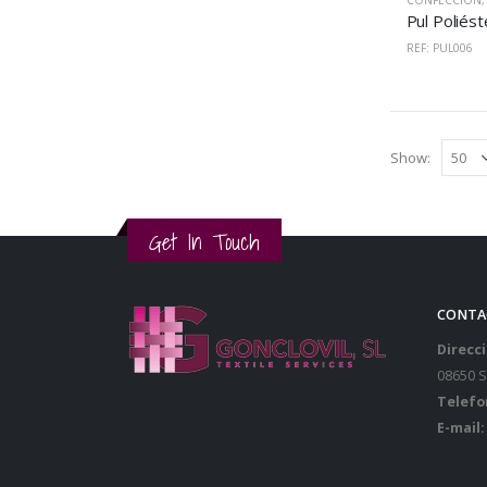
CONFECCIÓN
REF: PUL006
Show:
Get In Touch
CONTA
Direcci
08650 
Telefo
E-mail: