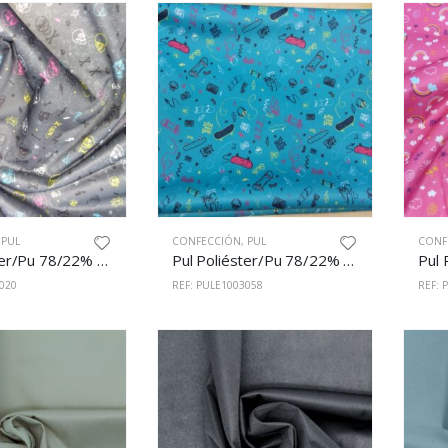
,
PUL
CONFECCIÓN
,
PUL
CONF
Pul Poliéster/Pu 78/22% 150cm Estampado 1005/20
Pul Poliéster/Pu 78/22% 150cm Estampado 1003/58
020
REF: PULE1003058
REF: 