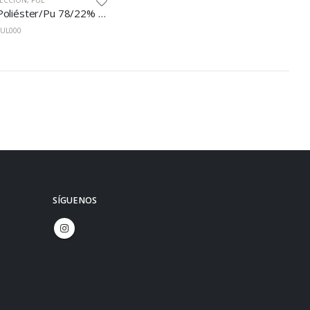
ECCIÓN
,
PUL
Pul Poliéster/Pu 78/22% 150cm Blanco
PUL000
SÍGUENOS