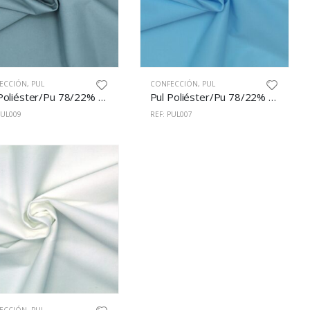
ECCIÓN
,
PUL
CONFECCIÓN
,
PUL
Pul Poliéster/Pu 78/22% 150cm Gris
Pul Poliéster/Pu 78/22% 150cm Celeste
PUL009
REF: PUL007