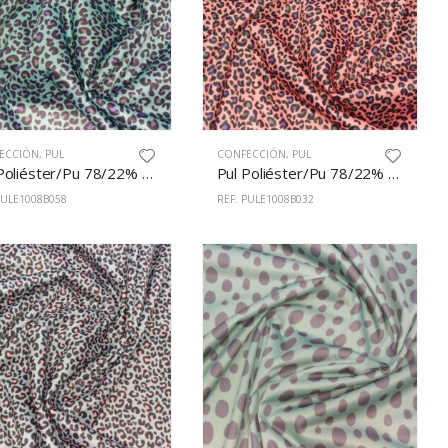
ECCIÓN
,
PUL
CONFECCIÓN
,
PUL
Pul Poliéster/Pu 78/22% 150cm Estampado 1008/B58
Pul Poliéster/Pu 78/22% 150cm Estampado 1008/B32
PULE1008B058
REF: PULE1008B032