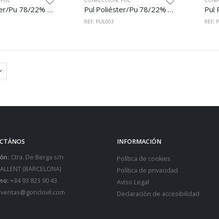
,
PUL
CONFECCIÓN
,
PUL
CONF
Pul Poliéster/Pu 78/22% 150cm Rosa
Pul Poliéster/Pu 78/22% 150cm Beige
REF: PUL003
REF: 
CTÁNOS
INFORMACIÓN
ón:
Ctra. De Berga s/n
Política de cookies
SALLENT (BARCELONA)
Política de privacidad
no:
+34 93 823 90 43
Aviso Legal
ventas@gonclovil.com
Declaración de accesibilidad