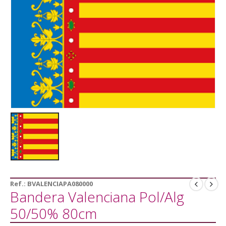
Ref.:
BVALENCIAPA080000
Bandera Valenciana Pol/Alg
50/50% 80cm