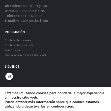
Dirección:
Ctra. De Berga s/n
08650 SALLENT (BARCELONA)
Telefono:
+34 93 823 90 43
E-mail:
ventas@gonclovil.com
INFORMACIÓN
Política de cookies
Política de privacidad
Aviso Legal
Declaración de accesibilidad
SÍGUENOS
Estamos utilizando cookies para brindarle la mejor experiencia
en nuestro sitio web.
Puede obtener más información sobre qué cookies estamos
utilizando o desactivarlas en
configuración
.