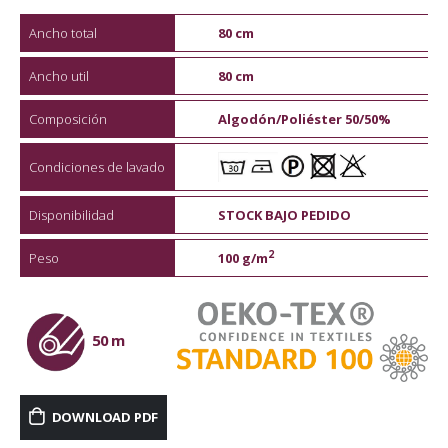
Ancho total
80 cm
Ancho util
80 cm
Composición
Algodón/Poliéster 50/50%
Condiciones de lavado
Disponibilidad
STOCK BAJO PEDIDO
2
Peso
100 g/m
50 m
DOWNLOAD PDF