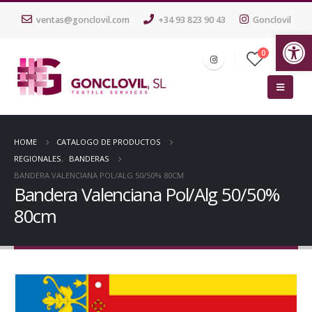
ventas@gonclovil.com
+34 93 823 90 43
Gonclovil
Ab
0
HOME
CATALOGO DE PRODUCTOS
REGIONALES
,
BANDERAS
BANDERA VALENCIANA POL/ALG 50/50% 80CM
Bandera Valenciana Pol/Alg 50/50%
80cm