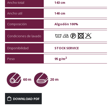
Ancho total
143 cm
Ancho util
140 cm
Composición
Algodón 100%
Condiciones de lavado
Disponibilidad
STOCK SERVICE
2
Peso
95 g/m
60 m
20 m
DOWNLOAD PDF