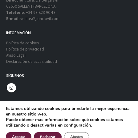
Dirección:
Ctra. De Berga s/n
08650 SALLENT (BARCELONA)
Telefono:
+34 93 823 90 43
E-mail:
ventas@gonclovil.com
INFORMACIÓN
Política de cookies
Política de privacidad
Aviso Legal
Declaración de accesibilidad
SÍGUENOS
Estamos utilizando cookies para brindarle la mejor experiencia
en nuestro sitio web.
Puede obtener más información sobre qué cookies estamos
utilizando o desactivarlas en
configuración
.
© Copyright 2024. Gonclovil - Web:
Infoactiva't
Aceptar
Rechazar
Ajustes