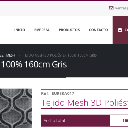
ventas
INICIO
EMPRESA
PRODUCTOS
CONTACTO
C
ES
,
MESH
TEJIDO MESH 3D POLIÉSTER 100% 160CM GRIS
r 100% 160cm Gris
Ref.:
EUREKA017
Tejido Mesh 3D Polié
Ancho total
16