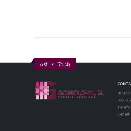
Get In Touch
CONTA
Direcci
08650 
Telefo
E-mail: