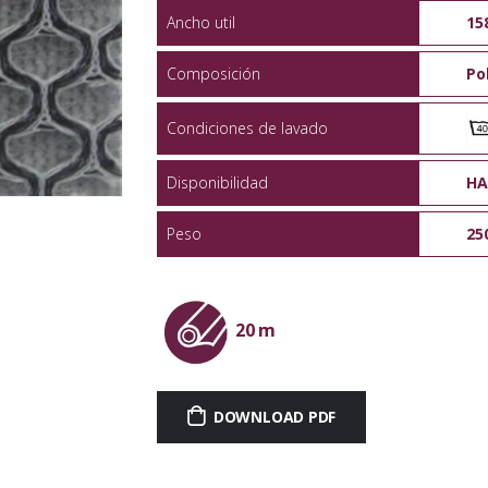
Ancho util
15
Composición
Po
Condiciones de lavado
Disponibilidad
HA
Peso
25
20 m
DOWNLOAD PDF