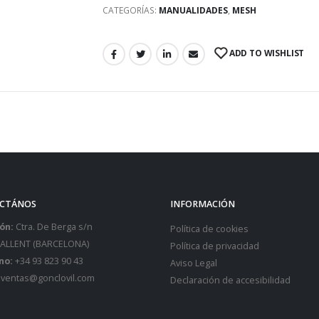
CATEGORÍAS:
MANUALIDADES
,
MESH
ADD TO WISHLIST
CTÁNOS
INFORMACIÓN
ón:
Ctra. De Berga s/n
Política de cookies
SALLENT (BARCELONA)
Política de privacidad
no:
+34 93 823 90 43
Aviso Legal
ventas@gonclovil.com
Declaración de accesibilidad