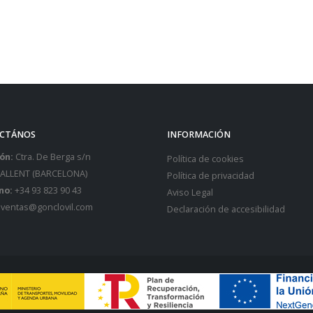
CTÁNOS
INFORMACIÓN
ón:
Ctra. De Berga s/n
Política de cookies
SALLENT (BARCELONA)
Política de privacidad
no:
+34 93 823 90 43
Aviso Legal
ventas@gonclovil.com
Declaración de accesibilidad