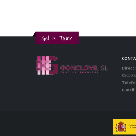
Get In Touch
CONTA
Direcci
08650 
Telefo
E-mail: