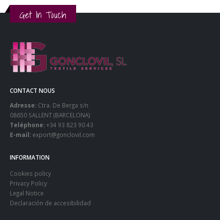
Get In Touch
CONTACT NOUS
Adresse:
Ctra. De Berga s/n
08650 SALLENT (BARCELONA)
Teléphone:
+34 93 823 90 43
E-mail:
export@gonclovil.com
INFORMATION
Cookies policy
Privacy Policy
Legal Notice
Declaración de accesibilidad