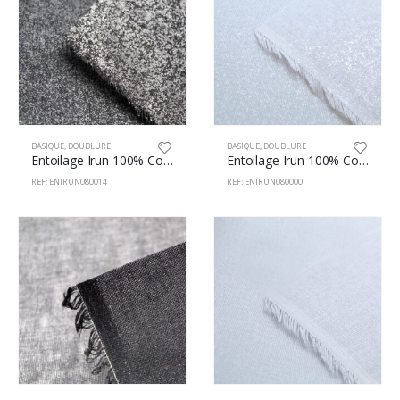
BASIQUE
,
DOUBLURE
BASIQUE
,
DOUBLURE
Entoilage Irun 100% Coton 80cm Noir
Entoilage Irun 100% Coton 80cm Blanc
REF: ENIRUN080014
REF: ENIRUN080000