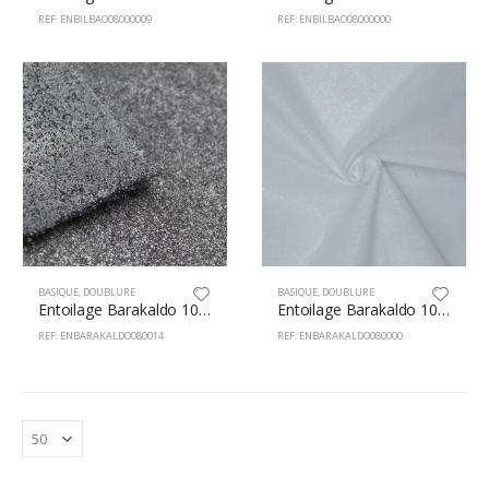
REF: ENBILBAO08000009
REF: ENBILBAO08000000
BASIQUE
,
DOUBLURE
BASIQUE
,
DOUBLURE
Entoilage Barakaldo 100% Coton 80cm Noir
Entoilage Barakaldo 100% Coton 80cm Blanc
REF: ENBARAKALDO080014
REF: ENBARAKALDO080000