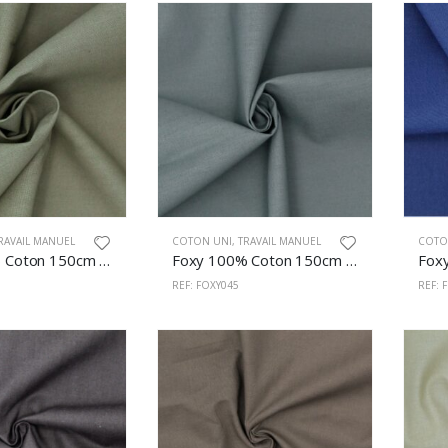
RAVAIL MANUEL
COTON UNI
,
TRAVAIL MANUEL
COTO
Foxy 100% Coton 150cm Kaki
Foxy 100% Coton 150cm Vert Milieu
REF: FOXY045
REF: 