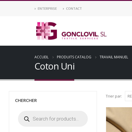
ENTERPRISE
CONTACT
ACCUEIL
PRODUITS CATALOG
TRAVAIL MANUEL
Coton Uni
Trier par:
CHERCHER
Recherche
de
produits