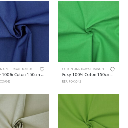
N UNI
,
TRAVAIL MANUEL
COTON UNI
,
TRAVAIL MANUEL
Foxy 100% Coton 150cm Bleu
Foxy 100% Coton 150cm Vert
FOXY043
REF: FOXY042