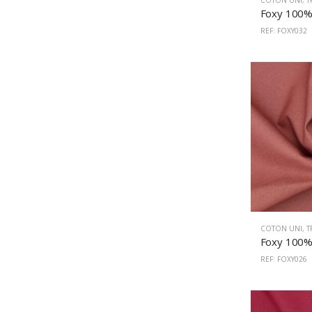
COTON UNI
,
T
REF: FOXY032
COTON UNI
,
T
REF: FOXY026