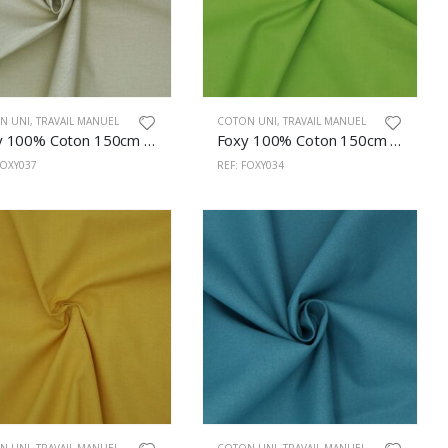
N UNI
,
TRAVAIL MANUEL
COTON UNI
,
TRAVAIL MANUEL
Foxy 100% Coton 150cm Sable
Foxy 100% Coton 150cm Pistachio
FOXY037
REF: FOXY034