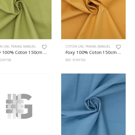
N UNI
,
TRAVAIL MANUEL
COTON UNI
,
TRAVAIL MANUEL
Foxy 100% Coton 150cm Golden Palm
Foxy 100% Coton 150cm Or
FOXY158
REF: FOXY150