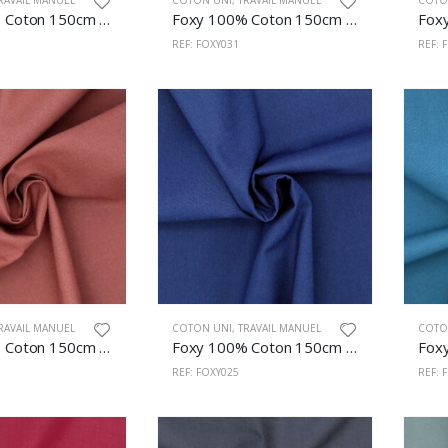
RAVAIL MANUEL
COTON UNI
,
TRAVAIL MANUEL
COTO
Foxy 100% Coton 150cm Corail
Foxy 100% Coton 150cm Pourpre
REF: FOXY031
REF: 
RAVAIL MANUEL
COTON UNI
,
TRAVAIL MANUEL
COTO
Foxy 100% Coton 150cm Terre
Foxy 100% Coton 150cm Marin Foncé
REF: FOXY025
REF: 