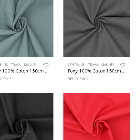
N UNI
,
TRAVAIL MANUEL
COTON UNI
,
TRAVAIL MANUEL
Foxy 100% Coton 150cm Eau
Foxy 100% Coton 150cm Gris M.
FOXY018
REF: FOXY017