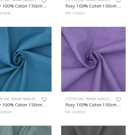
N UNI
,
TRAVAIL MANUEL
COTON UNI
,
TRAVAIL MANUEL
Foxy 100% Coton 150cm Jaune
Foxy 100% Coton 150cm Canard
FOXY030
REF: FOXY027
N UNI
,
TRAVAIL MANUEL
COTON UNI
,
TRAVAIL MANUEL
Foxy 100% Coton 150cm Marine
Foxy 100% Coton 150cm Mauve
FOXY024
REF: FOXY023