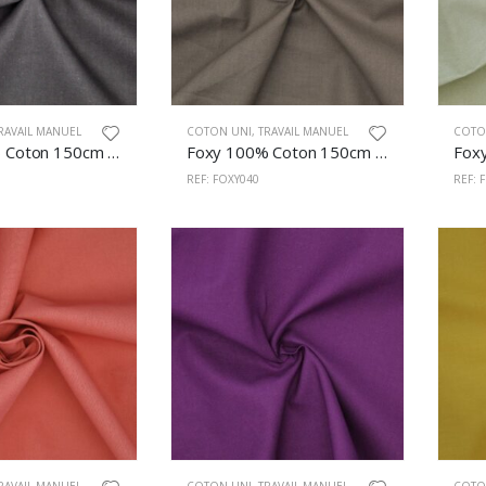
RAVAIL MANUEL
COTON UNI
,
TRAVAIL MANUEL
COTO
Foxy 100% Coton 150cm Chocolat
Foxy 100% Coton 150cm Brun
REF: FOXY040
REF: 