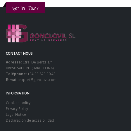
Get In Touch
CONTACT NOUS
Adresse:
Ctra. De Berga s/n
08650 SALLENT (BARCELONA)
Teléphone:
+34 93 823 90 43
E-mail:
export@gonclovil.com
INFORMATION
Cookies policy
Privacy Policy
Legal Notice
Declaración de accesibilidad