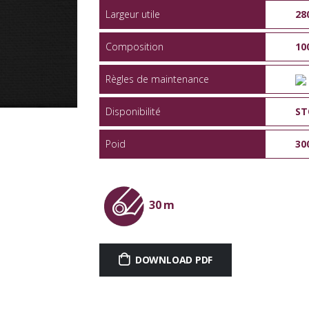
Largeur utile
28
Composition
10
Règles de maintenance
Disponibilité
ST
Poid
30
30 m
DOWNLOAD PDF