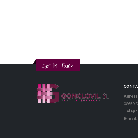
Get In Touch
CONTA
Adress
08650 
Teléph
E-mail: