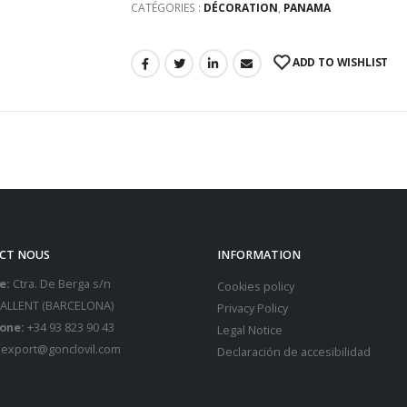
CATÉGORIES :
DÉCORATION
,
PANAMA
ADD TO WISHLIST
CT NOUS
INFORMATION
e:
Ctra. De Berga s/n
Cookies policy
SALLENT (BARCELONA)
Privacy Policy
one:
+34 93 823 90 43
Legal Notice
export@gonclovil.com
Declaración de accesibilidad