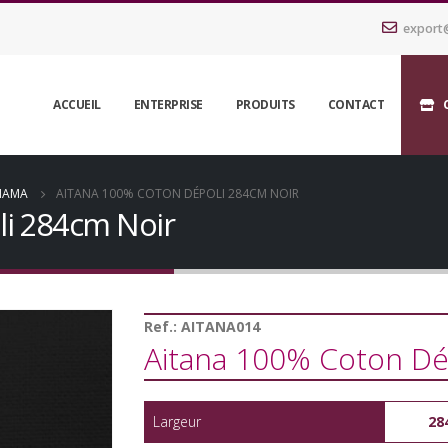
export
ACCUEIL
ENTERPRISE
PRODUITS
CONTACT
NAMA
AITANA 100% COTON DÉPOLI 284CM NOIR
li 284cm Noir
Ref.:
AITANA014
Aitana 100% Coton Dé
Largeur
28