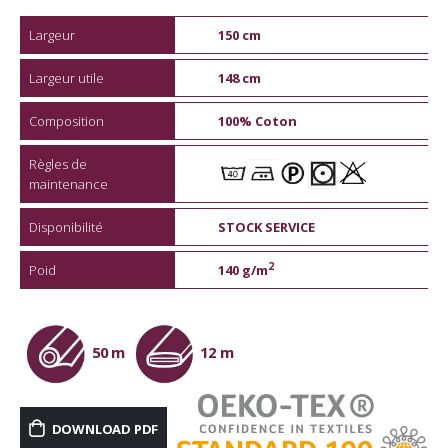
Largeur
150 cm
Largeur utile
148 cm
Composition
100% Coton
Règles de
maintenance
Disponibilité
STOCK SERVICE
2
Poid
140 g/m
50 m
12 m
DOWNLOAD PDF