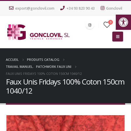
export@gonclovil.com
+34 93 823 90 43
Gonclovil
Ouv
0
ACCUEIL
PRODUITS CATALOG
TRAVAIL MANUEL
,
PATCHWORK FAUX UNI
FAUX UNIS FRIDAYS 100% COTON 150CM 1040/12
Faux Unis Fridays 100% Coton 150cm
1040/12