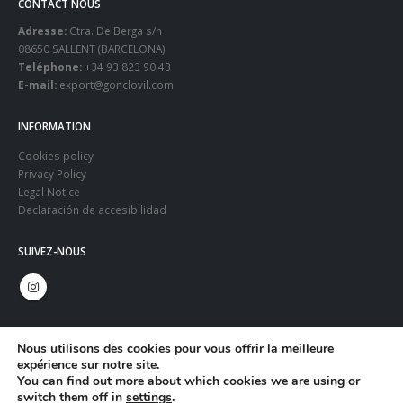
CONTACT NOUS
Adresse:
Ctra. De Berga s/n
08650 SALLENT (BARCELONA)
Teléphone:
+34 93 823 90 43
E-mail:
export@gonclovil.com
INFORMATION
Cookies policy
Privacy Policy
Legal Notice
Declaración de accesibilidad
SUIVEZ-NOUS
Nous utilisons des cookies pour vous offrir la meilleure
expérience sur notre site.
You can find out more about which cookies we are using or
switch them off in
settings
.