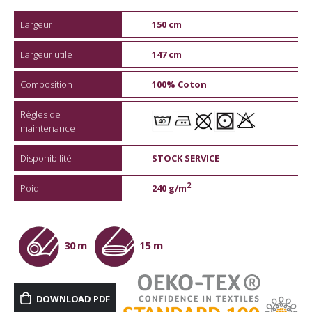
Largeur
150 cm
Largeur utile
147 cm
Composition
100% Coton
Règles de
maintenance
Disponibilité
STOCK SERVICE
2
Poid
240 g/m
30 m
15 m
DOWNLOAD PDF