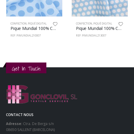
CONFECTION
,
PIQUÉ DIGITAL
CONFECTION
,
PIQUÉ DIGITAL
Pique Mundial 100% Coton 150cm 213/7
Pique Mundial 100% Coton 150cm 211/7
REF: PIMUNDIAL213007
REF: PIMUNDIAL211007
Get In Touch
CONTACT NOUS
Adresse:
Ctra. De Berga s/n
08650 SALLENT (BARCELONA)