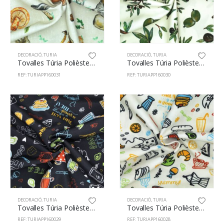
DECORACIÓ
,
TURIA
DECORACIÓ
,
TURIA
Tovalles Túria Polièster 100% 160cm Bolets 31
Tovalles Túria Polièster 100% 160cm Olives 30
REF: TURIAPP160031
REF: TURIAPP160030
DECORACIÓ
,
TURIA
DECORACIÓ
,
TURIA
Tovalles Túria Polièster 100% 160cm Brunch 29
Tovalles Túria Polièster 100% 160cm Brunch 28
REF: TURIAPP160029
REF: TURIAPP160028