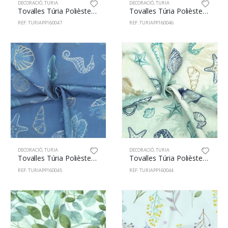
DECORACIÓ
,
TURIA
DECORACIÓ
,
TURIA
Tovalles Túria Polièster 100% 160cm Pasta 47
Tovalles Túria Polièster 100% 160cm Pastisseria 46
REF: TURIAPP160047
REF: TURIAPP160046
DECORACIÓ
,
TURIA
DECORACIÓ
,
TURIA
Tovalles Túria Polièster 100% 160cm Marí 45
Tovalles Túria Polièster 100% 160cm Marí 44
REF: TURIAPP160045
REF: TURIAPP160044