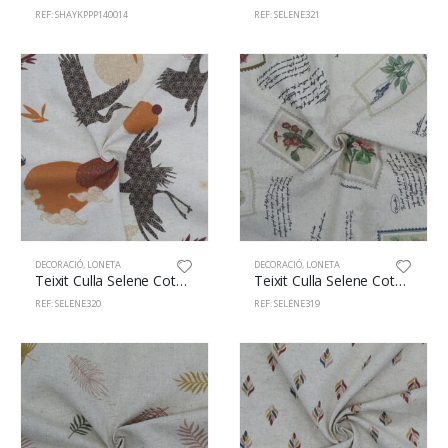
REF: SHAYKPPP140014
REF: SELENE321
DECORACIÓ
,
LONETA
DECORACIÓ
,
LONETA
Teixit Culla Selene Cotó/Lli 89/11% 140cm 320
Teixit Culla Selene Cotó/Lli 89/11% 140cm 319
REF: SELENE320
REF: SELENE319