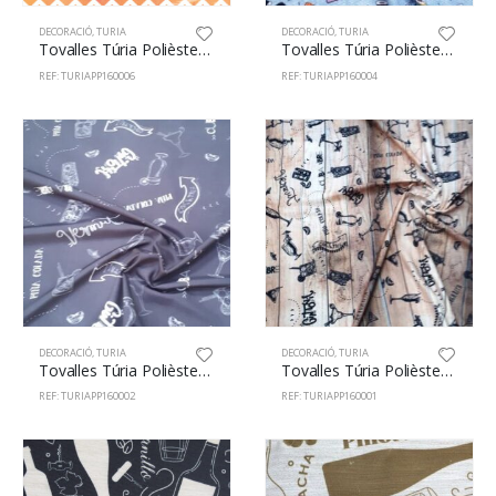
DECORACIÓ
,
TURIA
DECORACIÓ
,
TURIA
Tovalles Túria Polièster 100% 160cm Zig-Zag 6
Tovalles Túria Polièster 100% 160cm Sushi 4
REF: TURIAPP160006
REF: TURIAPP160004
DECORACIÓ
,
TURIA
DECORACIÓ
,
TURIA
Tovalles Túria Polièster 100% 160cm Vermuth 2
Tovalles Túria Polièster 100% 160cm Vermuth 1
REF: TURIAPP160002
REF: TURIAPP160001