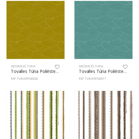
DECORACIÓ
,
TURIA
DECORACIÓ
,
TURIA
Tovalles Túria Polièster 100% 160cm Pois 20
Tovalles Túria Polièster 100% 160cm Pois 17
REF: TURIAPP160020
REF: TURIAPP160017