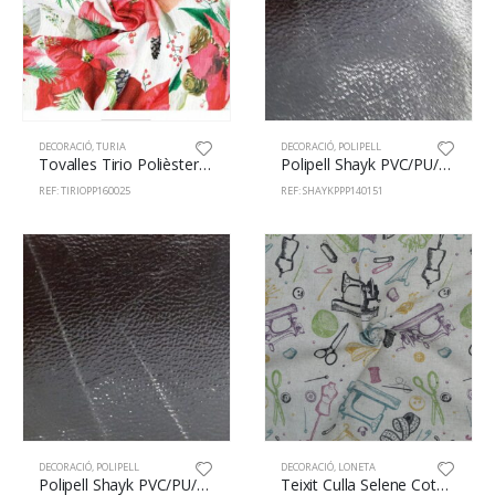
DECORACIÓ
,
TURIA
DECORACIÓ
,
POLIPELL
Tovalles Tirio Polièster 100% 160cm Pascua 25
Polipell Shayk PVC/PU/PE 83/2/15% 140cm Plata
REF: TIRIOPP160025
REF: SHAYKPPP140151
DECORACIÓ
,
POLIPELL
DECORACIÓ
,
LONETA
Polipell Shayk PVC/PU/PE 83/2/15% 140cm Negre
Teixit Culla Selene Cotó/Lli 89/11% 140cm 321