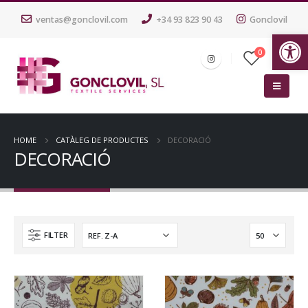
ventas@gonclovil.com
+34 93 823 90 43
Gonclovil
Ob
0
HOME
CATÀLEG DE PRODUCTES
DECORACIÓ
DECORACIÓ
FILTER