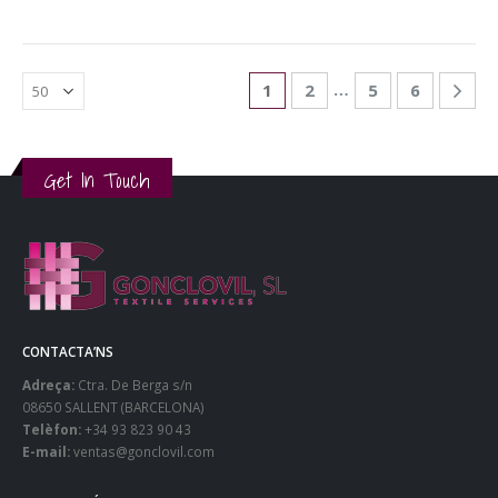
…
1
2
5
6
Get In Touch
CONTACTA’NS
Adreça:
Ctra. De Berga s/n
08650 SALLENT (BARCELONA)
Telèfon:
+34 93 823 90 43
E-mail:
ventas@gonclovil.com