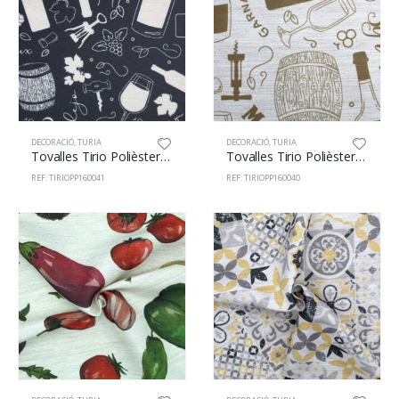
DECORACIÓ
,
TURIA
DECORACIÓ
,
TURIA
Tovalles Tirio Polièster 100% 160cm Wines 41
Tovalles Tirio Polièster 100% 160cm Wines 40
REF: TIRIOPP160041
REF: TIRIOPP160040