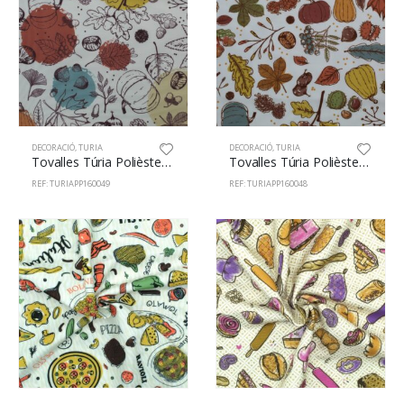
DECORACIÓ
,
TURIA
DECORACIÓ
,
TURIA
Tovalles Túria Polièster 100% 160cm Tardor 49
Tovalles Túria Polièster 100% 160cm Tardor 48
REF: TURIAPP160049
REF: TURIAPP160048