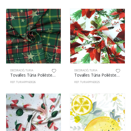
DECORACIÓ
,
TURIA
DECORACIÓ
,
TURIA
Tovalles Túria Polièster 100% 160cm Nadal 26
Tovalles Túria Polièster 100% 160cm Pascua 25
REF: TURIAPP160026
REF: TURIAPP160025