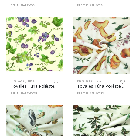
REF: TURIAPP160041
REF: TURIAPP160034
DECORACIÓ
,
TURIA
DECORACIÓ
,
TURIA
Tovalles Túria Polièster 100% 160cm Raïm 33
Tovalles Túria Polièster 100% 160cm Prèssecs 32
REF: TURIAPP160033
REF: TURIAPP160032