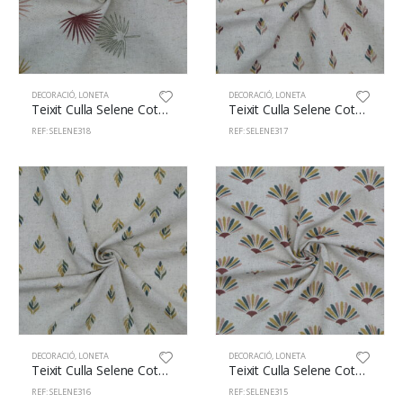
DECORACIÓ
,
LONETA
DECORACIÓ
,
LONETA
Teixit Culla Selene Cotó/Lli 89/11% 140cm 318
Teixit Culla Selene Cotó/Lli 89/11% 140cm 317
REF: SELENE318
REF: SELENE317
DECORACIÓ
,
LONETA
DECORACIÓ
,
LONETA
Teixit Culla Selene Cotó/Lli 89/11% 140cm 316
Teixit Culla Selene Cotó/Lli 89/11% 140cm 315
REF: SELENE316
REF: SELENE315