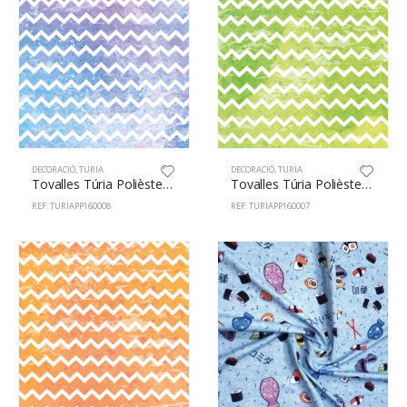
DECORACIÓ
,
TURIA
DECORACIÓ
,
TURIA
Tovalles Túria Polièster 100% 160cm Zig-Zag 8
Tovalles Túria Polièster 100% 160cm Zig-Zag 7
REF: TURIAPP160008
REF: TURIAPP160007