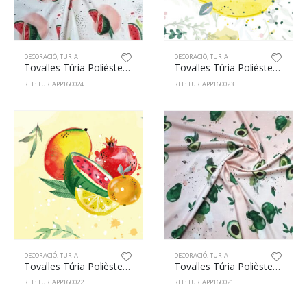
DECORACIÓ
,
TURIA
DECORACIÓ
,
TURIA
Tovalles Túria Polièster 100% 160cm Síndries 24
Tovalles Túria Polièster 100% 160cm Llimones 23
REF: TURIAPP160024
REF: TURIAPP160023
DECORACIÓ
,
TURIA
DECORACIÓ
,
TURIA
Tovalles Túria Polièster 100% 160cm Citrus 22
Tovalles Túria Polièster 100% 160cm Alvocat 21
REF: TURIAPP160022
REF: TURIAPP160021