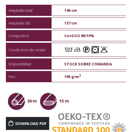
Amplada total
140 cm
Amplada útil
137 cm
Composició
Cotó/Lli 90/10%
Condicions de rentat
Disponibilitat
STOCK SOBRE COMANDA
2
Pes
195 g/m
30 m
15 m
DOWNLOAD PDF