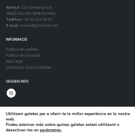
Adreça:
Ctra. De Berga s/n
08650 SALLENT (BARCELONA)
Telèfon:
+34 93 823 90 43
E-mail:
ventas@gonclovil.com
INFORMACIÓ
Política de cookies
Política de privacitat
Avís Legal
Declaració d'accessibilitat
SEGUEIX-NOS
Utilitzem galetes per a oferir-te la millor experiència en la nostra
web.
Podeu esbrinar més sobre quines galetes estem utilitzant o
desactivar-les en
parèmetres
.