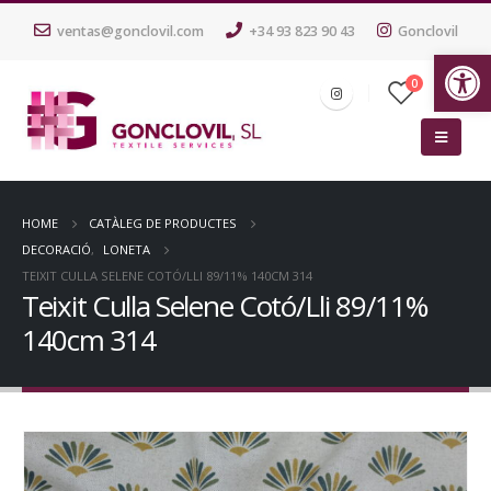
ventas@gonclovil.com
+34 93 823 90 43
Gonclovil
Ob
0
HOME
CATÀLEG DE PRODUCTES
DECORACIÓ
,
LONETA
TEIXIT CULLA SELENE COTÓ/LLI 89/11% 140CM 314
Teixit Culla Selene Cotó/Lli 89/11%
140cm 314