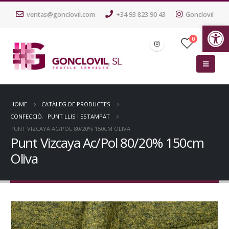
ventas@gonclovil.com
+34 93 823 90 43
Gonclovil
Ob
0
HOME
CATÀLEG DE PRODUCTES
CONFECCIÓ
,
PUNT LLIS I ESTAMPAT
PUNT VIZCAYA AC/POL 80/20% 150CM OLIVA
Punt Vizcaya Ac/Pol 80/20% 150cm
Oliva