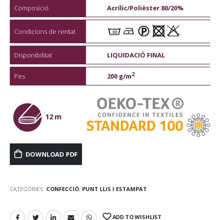
Composició
Acrílic/Polièster 80/20%
Condicions de rentat
Disponibilitat
LIQUIDACIÓ FINAL
2
Pes
200 g/m
12 m
DOWNLOAD PDF
CATEGORIES:
CONFECCIÓ
,
PUNT LLIS I ESTAMPAT
ADD TO WISHLIST