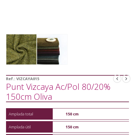
Ref.:
VIZCAYA015
Punt Vizcaya Ac/Pol 80/20%
150cm Oliva
Amplada total
150 cm
Amplada útil
150 cm