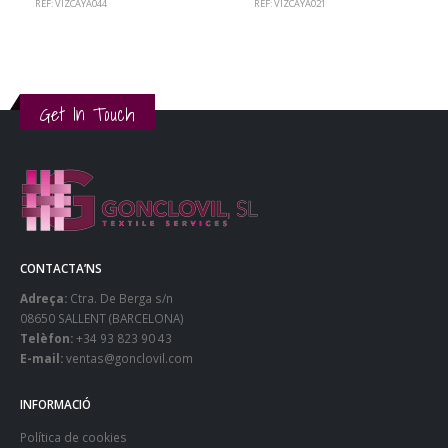
REF: VIZCAYA044
REF: VIZCAYA021
Get In Touch
CONTACTA’NS
Adreça:
Ctra. De Berga s/n
08650 SALLENT (BARCELONA)
Telèfon:
+34 93 823 90 43
E-mail:
ventas@gonclovil.com
INFORMACIÓ
Política de cookies