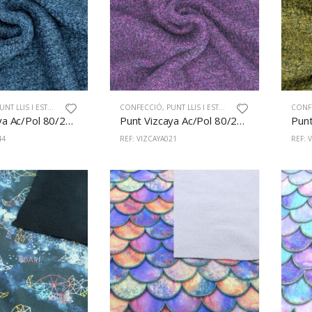
NT LLIS I ESTAMPAT
CONFECCIÓ
,
PUNT LLIS I ESTAMPAT
CONF
Punt Vizcaya Ac/Pol 80/20% 150cm Blau
Punt Vizcaya Ac/Pol 80/20% 150cm Cirera
44
REF: VIZCAYA021
REF: 