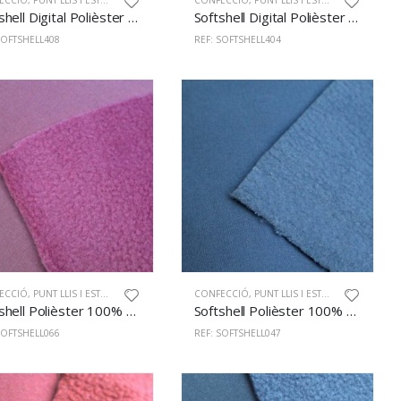
ECCIÓ
,
PUNT LLIS I ESTAMPAT
CONFECCIÓ
,
PUNT LLIS I ESTAMPAT
Softshell Digital Polièster 100% 145cm 408
Softshell Digital Polièster 100% 145cm 404
SOFTSHELL408
REF: SOFTSHELL404
ECCIÓ
,
PUNT LLIS I ESTAMPAT
CONFECCIÓ
,
PUNT LLIS I ESTAMPAT
Softshell Polièster 100% 145cm Old Rose
Softshell Polièster 100% 145cm Núvol
SOFTSHELL066
REF: SOFTSHELL047