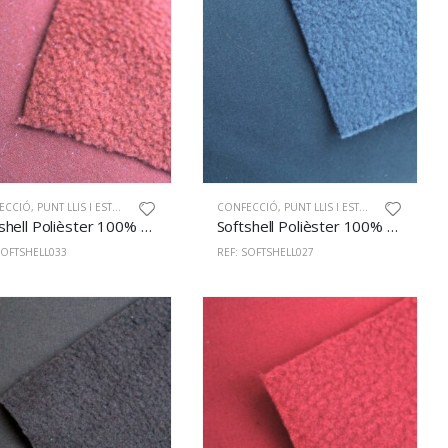
ECCIÓ
,
PUNT LLIS I ESTAMPAT
CONFECCIÓ
,
PUNT LLIS I ESTAMPAT
Softshell Polièster 100% 145cm Caldera
Softshell Polièster 100% 145cm Ànec
SOFTSHELL033
REF: SOFTSHELL027