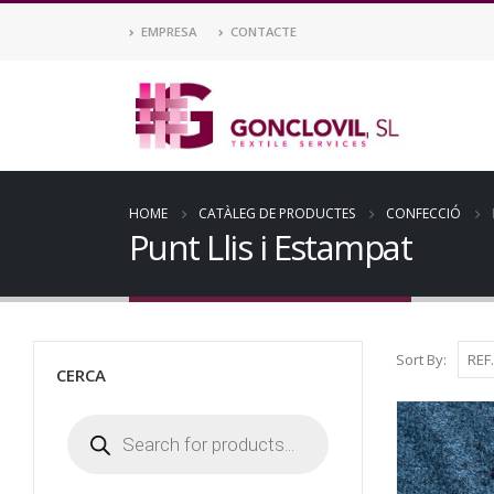
EMPRESA
CONTACTE
HOME
CATÀLEG DE PRODUCTES
CONFECCIÓ
Punt Llis i Estampat
Sort By:
CERCA
Products
search