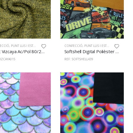
ECCIÓ
,
PUNT LLIS I ESTAMPAT
CONFECCIÓ
,
PUNT LLIS I ESTAMPAT
Punt Vizcaya Ac/Pol 80/20% 150cm Oliva
Softshell Digital Polièster 100% 145cm 439
VIZCAYA015
REF: SOFTSHELL439