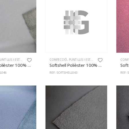
NT LLIS I ESTAMPAT
CONFECCIÓ
,
PUNT LLIS I ESTAMPAT
CONF
Softshell Polièster 100% 145cm Kaki
Softshell Polièster 100% 145cm Blau
L046
REF: SOFTSHELL043
REF: 