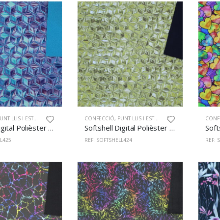
NT LLIS I ESTAMPAT
CONFECCIÓ
,
PUNT LLIS I ESTAMPAT
CONF
Softshell Digital Polièster 100% 145cm 425
Softshell Digital Polièster 100% 145cm 424
L425
REF: SOFTSHELL424
REF: 