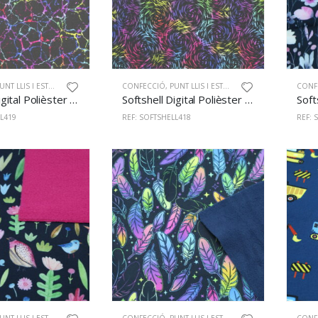
NT LLIS I ESTAMPAT
CONFECCIÓ
,
PUNT LLIS I ESTAMPAT
CONF
Softshell Digital Polièster 100% 145cm 419
Softshell Digital Polièster 100% 145cm 418
L419
REF: SOFTSHELL418
REF: 