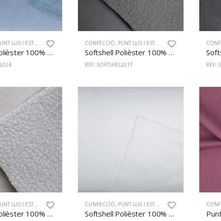
NT LLIS I ESTAMPAT
CONFECCIÓ
,
PUNT LLIS I ESTAMPAT
CONF
Softshell Polièster 100% 145cm Marí
Softshell Polièster 100% 145cm Gris Fosc
L024
REF: SOFTSHELL017
REF: 
NT LLIS I ESTAMPAT
CONFECCIÓ
,
PUNT LLIS I ESTAMPAT
CONF
Softshell Polièster 100% 145cm Gris
Softshell Polièster 100% 145cm Blanc