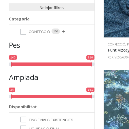
Netejar filtres
Categoria
CONFECCIÓ
186
Pes
CONFECCIÓ
,
PU
REF: VIZCAYA0
140
310
Amplada
24
161
Disponibilitat
FINS FINALS EXISTÈNCIES
LIQUIDACIÓ FINAL