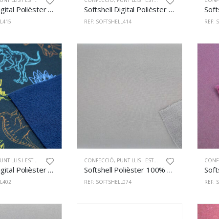
NT LLIS I ESTAMPAT
CONFECCIÓ
,
PUNT LLIS I ESTAMPAT
CONF
Softshell Digital Polièster 100% 145cm 415
Softshell Digital Polièster 100% 145cm 414
L415
REF: SOFTSHELL414
REF: 
NT LLIS I ESTAMPAT
CONFECCIÓ
,
PUNT LLIS I ESTAMPAT
CONF
Softshell Digital Polièster 100% 145cm 402
Softshell Polièster 100% 145cm Sand Opal
L402
REF: SOFTSHELL074
REF: 