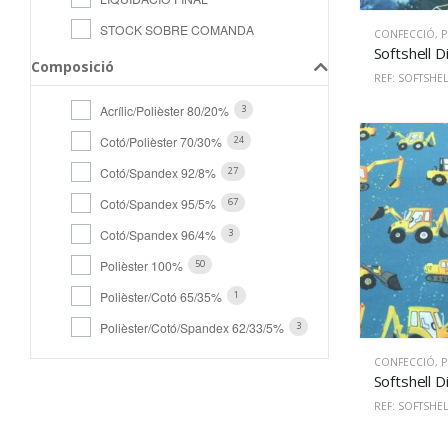
STOCK SOBRE COMANDA
CONFECCIÓ
,
PU
Composició
REF: SOFTSHEL
Acrílic/Polièster 80/20%
3
Cotó/Polièster 70/30%
24
Cotó/Spandex 92/8%
27
Cotó/Spandex 95/5%
67
Cotó/Spandex 96/4%
3
Polièster 100%
50
Polièster/Cotó 65/35%
1
Polièster/Cotó/Spandex 62/33/5%
3
CONFECCIÓ
,
PU
REF: SOFTSHEL