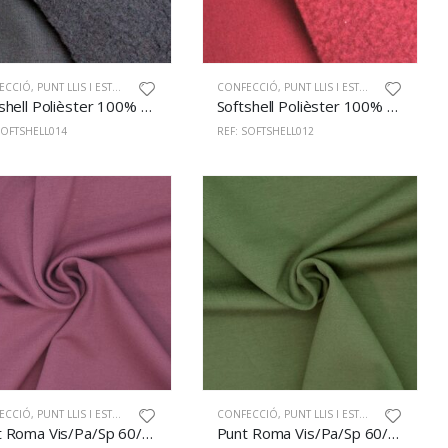
ECCIÓ
,
PUNT LLIS I ESTAMPAT
CONFECCIÓ
,
PUNT LLIS I ESTAMPAT
Softshell Polièster 100% 145cm Negre
Softshell Polièster 100% 145cm Vermell
SOFTSHELL014
REF: SOFTSHELL012
ECCIÓ
,
PUNT LLIS I ESTAMPAT
CONFECCIÓ
,
PUNT LLIS I ESTAMPAT
Punt Roma Vis/Pa/Sp 60/35/5% 147cm Vi
Punt Roma Vis/Pa/Sp 60/35/5% 147cm Kaki