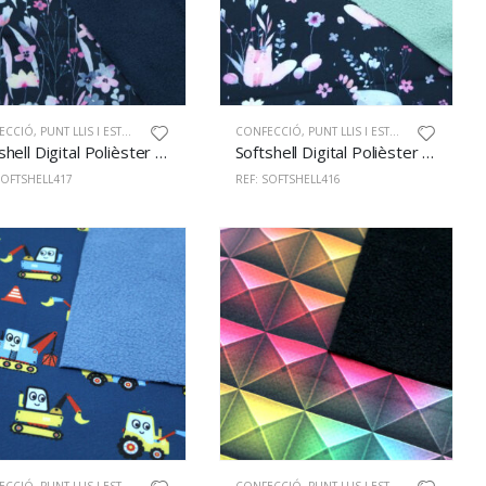
ECCIÓ
,
PUNT LLIS I ESTAMPAT
CONFECCIÓ
,
PUNT LLIS I ESTAMPAT
Softshell Digital Polièster 100% 145cm 417
Softshell Digital Polièster 100% 145cm 416
SOFTSHELL417
REF: SOFTSHELL416