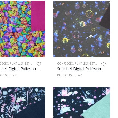
ECCIÓ
,
PUNT LLIS I ESTAMPAT
CONFECCIÓ
,
PUNT LLIS I ESTAMPAT
Softshell Digital Polièster 100% 145cm 423
Softshell Digital Polièster 100% 145cm 421
SOFTSHELL423
REF: SOFTSHELL421