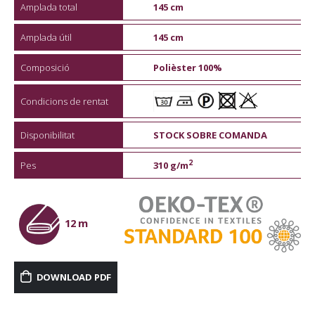
Amplada total
145 cm
Amplada útil
145 cm
Composició
Polièster 100%
Condicions de rentat
Disponibilitat
STOCK SOBRE COMANDA
2
Pes
310 g/m
12 m
DOWNLOAD PDF