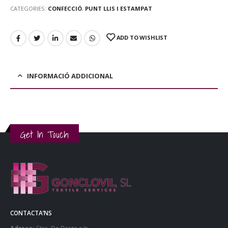
CATEGORIES:
CONFECCIÓ
,
PUNT LLIS I ESTAMPAT
ADD TO WISHLIST
INFORMACIÓ ADDICIONAL
Get In Touch
CONTACTA’NS
Adreça:
Ctra. De Berga s/n