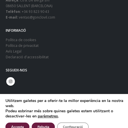
08650 SALLENT (BARCELONA)
Telèfon:
+34 93 823 90 43
E-mail:
ventas@gonclovil.com
INFORMACIÓ
Política de cookies
Política de privacitat
Avís Legal
Declaració d'accessibilitat
SEGUEIX-NOS
Utilitzem galetes per a oferir-te la millor experiència en la nostra
web.
Podeu esbrinar més sobre quines galetes estem utilitzant o
desactivar-les en
parèmetres
.
© Copyright 2024. Gonclovil - Web:
Infoactiva't
Accepta
Rebutja
Configuració