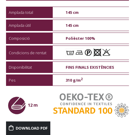
Amplada total
145 cm
Amplada útil
145 cm
Composició
Polièster 100%
Condicions de rentat
Disponibilitat
FINS FINALS EXISTÈNCIES
2
Pes
310 g/m
12 m
DOWNLOAD PDF