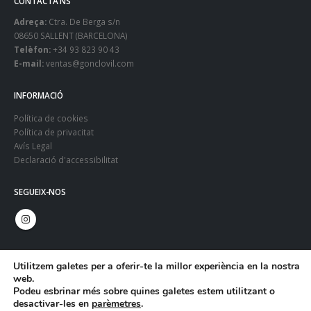
CONTACTA’NS
Adreça:
Ctra. De Berga s/n
08650 SALLENT (BARCELONA)
Telèfon:
+34 93 823 90 43
E-mail:
ventas@gonclovil.com
INFORMACIÓ
Política de cookies
Política de privacitat
Avís Legal
Declaració d'accessibilitat
SEGUEIX-NOS
Utilitzem galetes per a oferir-te la millor experiència en la nostra
web.
Podeu esbrinar més sobre quines galetes estem utilitzant o
desactivar-les en
parèmetres
.