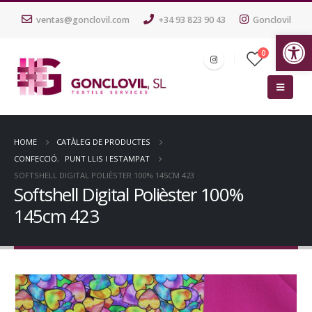
ventas@gonclovil.com
+34 93 823 90 43
Gonclovil
Ob
0
HOME
CATÀLEG DE PRODUCTES
CONFECCIÓ
,
PUNT LLIS I ESTAMPAT
SOFTSHELL DIGITAL POLIÈSTER 100% 145CM 423
Softshell Digital Polièster 100%
145cm 423