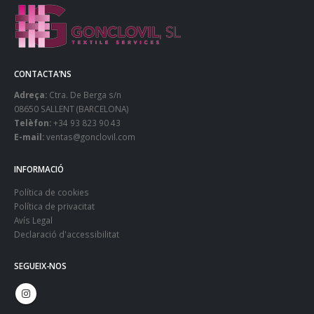
CONTACTA’NS
Adreça:
Ctra. De Berga s/n
08650 SALLENT (BARCELONA)
Telèfon:
+34 93 823 90 43
E-mail:
ventas@gonclovil.com
INFORMACIÓ
Política de cookies
Política de privacitat
Avís Legal
Declaració d'accessibilitat
SEGUEIX-NOS