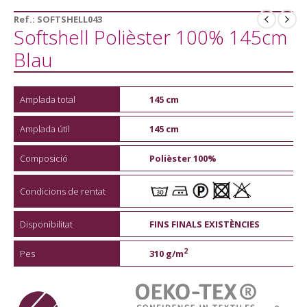
Ref.:
SOFTSHELL043
Softshell Polièster 100% 145cm
Blau
Amplada total
145 cm
Amplada útil
145 cm
Composició
Polièster 100%
Condicions de rentat
Disponibilitat
FINS FINALS EXISTÈNCIES
2
Pes
310 g/m