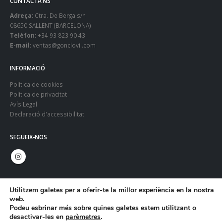
CONTACTA’NS
Adreça:
Ctra. De Berga s/n
08650 SALLENT (BARCELONA)
Telèfon:
+34 93 823 90 43
E-mail:
ventas@gonclovil.com
INFORMACIÓ
Política de cookies
Política de privacitat
Avís Legal
Declaració d'accessibilitat
SEGUEIX-NOS
Utilitzem galetes per a oferir-te la millor experiència en la nostra
web.
Podeu esbrinar més sobre quines galetes estem utilitzant o
desactivar-les en
parèmetres
.