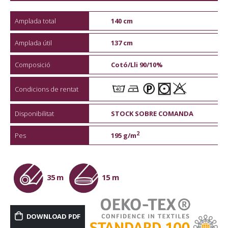
Amplada total
140 cm
Amplada útil
137 cm
Composició
Cotó/Lli 90/10%
Condicions de rentat
Disponibilitat
STOCK SOBRE COMANDA
2
Pes
195 g/m
35 m
15 m
DOWNLOAD PDF